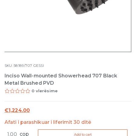
SKU:
58189/707
GESSI
Inciso Wall-mounted Showerhead 707 Black
Metal Brushed PVD
0 vlerësime
€
1,224.00
Afati i parashikuar i liferimit 30 ditë
Inciso
cop
Add to cart
Wall-