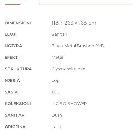
mounted
Showerhead
707
118 × 263 × 168 cm
DIMENSIONI
Black
LLOJI
Sanitari
Metal
Brushed
NGJYRA
Black Metal Brushed PVD
PVD
EFEKTI
Metal
quantity
STRUKTURA
Gjysmeshkelqim
NJESIA
cop
SASIA
1,00
KOLEKSIONI
INCISO SHOWER
SANITARI
Dush
ORIGJINA
Italia