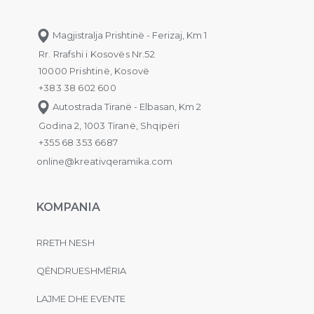
Magjistralja Prishtinë - Ferizaj, Km 1
Rr. Rrafshi i Kosovës Nr.52
10000 Prishtinë, Kosovë
+383 38 602 600
Autostrada Tiranë - Elbasan, Km 2
Godina 2, 1003 Tiranë, Shqipëri
+355 68 353 6687
online@kreativqeramika.com
KOMPANIA
RRETH NESH
QËNDRUESHMËRIA
LAJME DHE EVENTE