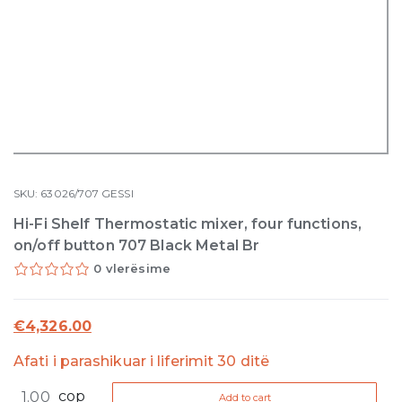
SKU:
63026/707
GESSI
Hi-Fi Shelf Thermostatic mixer, four functions,
on/off button 707 Black Metal Br
0 vlerësime
€
4,326.00
Afati i parashikuar i liferimit 30 ditë
Hi-
cop
Add to cart
Fi