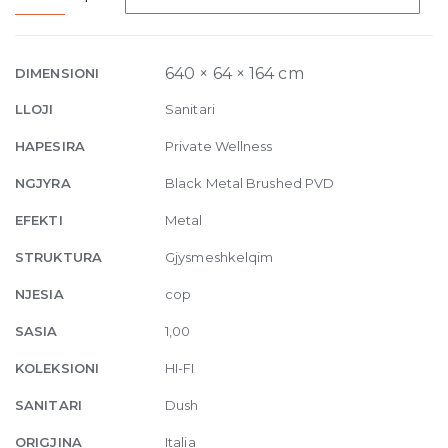
Shelf
Thermostatic
mixer,
640 × 64 × 164 cm
DIMENSIONI
four
LLOJI
Sanitari
functions,
on/off
HAPESIRA
Private Wellness
button
NGJYRA
Black Metal Brushed PVD
707
Black
EFEKTI
Metal
Metal
STRUKTURA
Gjysmeshkelqim
Br
quantity
NJESIA
cop
SASIA
1,00
KOLEKSIONI
HI-FI
SANITARI
Dush
ORIGJINA
Italia