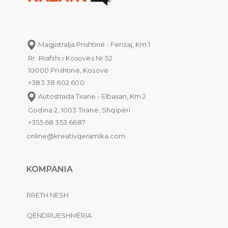
Magjistralja Prishtinë - Ferizaj, Km 1
Rr. Rrafshi i Kosovës Nr.52
10000 Prishtinë, Kosovë
+383 38 602 600
Autostrada Tiranë - Elbasan, Km 2
Godina 2, 1003 Tiranë, Shqipëri
+355 68 353 6687
online@kreativqeramika.com
KOMPANIA
RRETH NESH
QËNDRUESHMËRIA