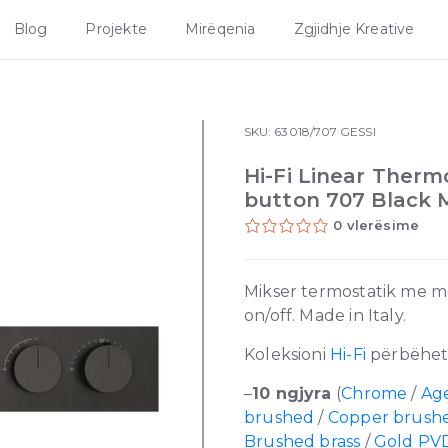
Blog
Projekte
Mirëqenia
Zgjidhje Kreative
SKU:
63018/707
GESSI
Hi-Fi Linear Thermo
button 707 Black 
0 vlerësime
Mikser termostatik me 
on/off. Made in Italy.
Koleksioni
Hi-Fi
përbëhet
–
10 ngjyra
(
Chrome
/
Ag
brushed
/
Copper brush
Brushed brass
/
Gold PV