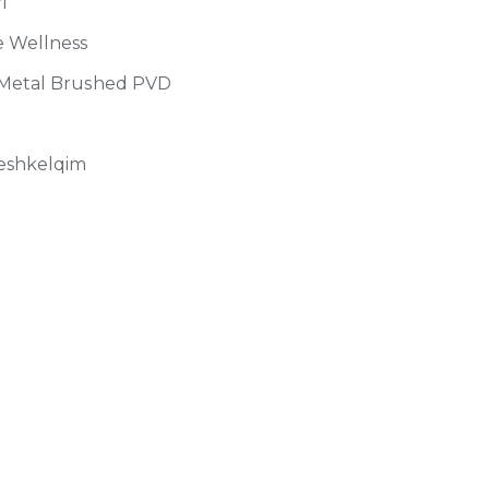
i
e Wellness
 Metal Brushed PVD
eshkelqim