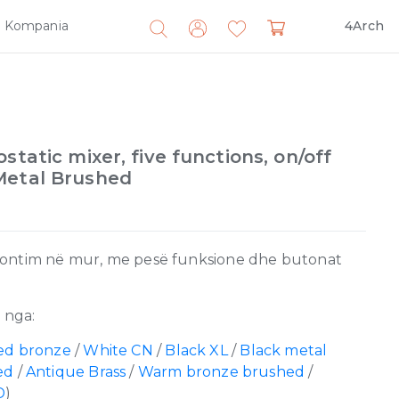
Kompania
4Arch
Search
for:
static mixer, five functions, on/off
Metal Brushed
montim në mur, me pesë funksione dhe butonat
 nga:
ed bronze
/
White CN
/
Black XL
/
Black metal
ed
/
Antique Brass
/
Warm bronze brushed
/
D
)