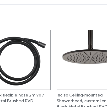
 flexible hose 2m 707
Inciso Ceiling-mounted
etal Brushed PVD
Showerhead, custom len
Black Metal Brushed PV