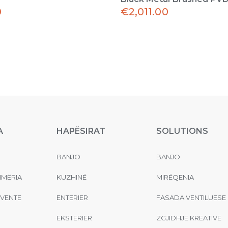
0
€
2,011.00
A
HAPËSIRAT
SOLUTIONS
BANJO
BANJO
MËRIA
KUZHINË
MIRËQENIA
EVENTE
ENTERIER
FASADA VENTILUESE
EKSTERIER
ZGJIDHJE KREATIVE