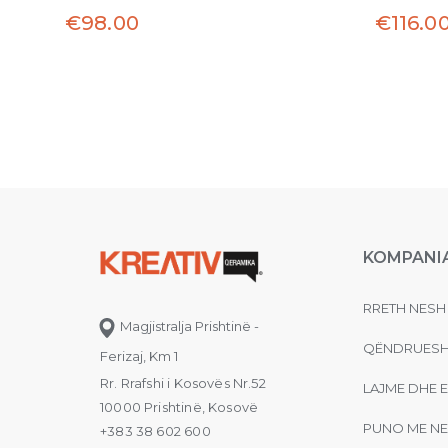
€
98.00
€
116.0
KOMPANI
RRETH NESH
Magjistralja Prishtinë -
QËNDRUESH
Ferizaj, Km 1
Rr. Rrafshi i Kosovës Nr.52
LAJME DHE 
10000 Prishtinë, Kosovë
PUNO ME NE
+383 38 602 600