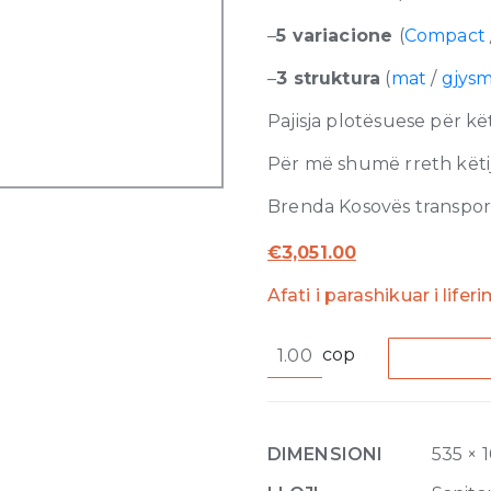
–
5 variacione
(
Compact
–
3 struktura
(
mat
/
gjys
Pajisja plotësuese për k
Për më shumë rreth këtij
Brenda Kosovës transporti
€
3,051.00
Afati i parashikuar i lifer
Hi-
cop
Fi
Linear
Thermostatic
mixer,
DIMENSIONI
535 × 
five