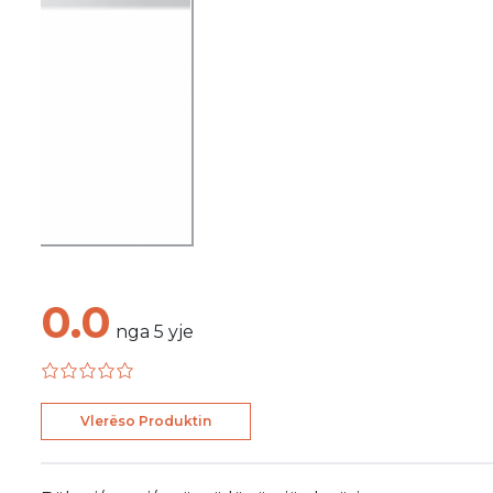
0.0
nga
5
yje
Vlerëso Produktin