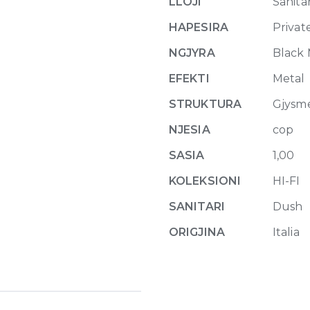
functions,
LLOJI
Sanitar
on/off
HAPESIRA
Privat
button
707
NGJYRA
Black
Black
EFEKTI
Metal
Metal
Brushed
STRUKTURA
Gjysm
quantity
NJESIA
cop
SASIA
1,00
KOLEKSIONI
HI-FI
SANITARI
Dush
ORIGJINA
Italia