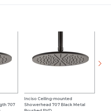
Inciso Ceiling-mounted
Inci
gth 707
Showerhead 707 Black Metal
Show
D
Brushed PVD
Blac