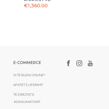
€
1,360.00
€
2,
E-COMMERCE
SI TË BLENI ONLINE?
AFATET E LIFERIMIT
TË DREJTAT E
KONSUMATORIT