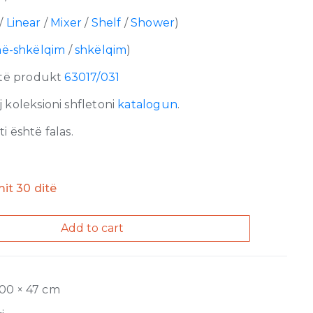
/
Linear
/
Mixer
/
Shelf
/
Shower
)
më-shkëlqim
/
shkëlqim
)
ëtë produkt
63017/031
 koleksioni shfletoni
katalogun
.
 është falas.
imit 30 ditë
Add to cart
100 × 47 cm