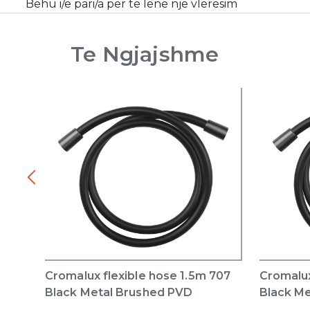
Bëhu i/e pari/a për të lënë një vlerësim
Te Ngjajshme
Cromalux flexible hose 1.5m 707
Cromalux
Black Metal Brushed PVD
Black M