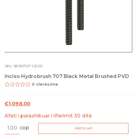
SKU:
58151/707
GESSI
Inciso Hydrobrush 707 Black Metal Brushed PVD
0 vlerësime
€
1,098.00
Afati i parashikuar i liferimit 30 ditë
Inciso
cop
Add to cart
Hydrobrush
707