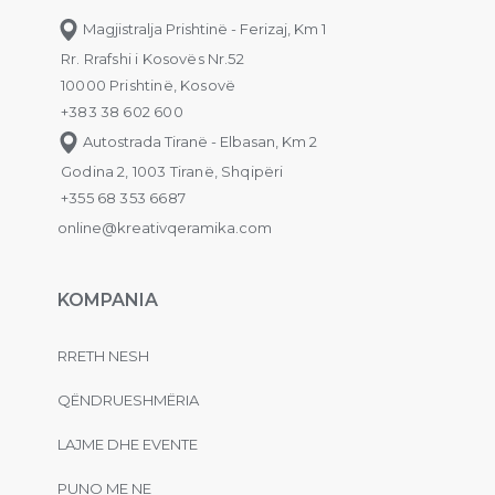
Magjistralja Prishtinë - Ferizaj, Km 1
Rr. Rrafshi i Kosovës Nr.52
10000 Prishtinë, Kosovë
+383 38 602 600
Autostrada Tiranë - Elbasan, Km 2
Godina 2, 1003 Tiranë, Shqipëri
+355 68 353 6687
online@kreativqeramika.com
KOMPANIA
RRETH NESH
QËNDRUESHMËRIA
LAJME DHE EVENTE
PUNO ME NE