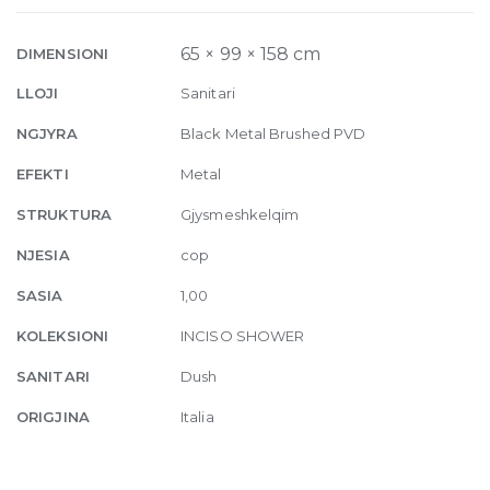
Black
Metal
65 × 99 × 158 cm
DIMENSIONI
Brushed
LLOJI
Sanitari
PVD
quantity
NGJYRA
Black Metal Brushed PVD
EFEKTI
Metal
STRUKTURA
Gjysmeshkelqim
NJESIA
cop
SASIA
1,00
KOLEKSIONI
INCISO SHOWER
SANITARI
Dush
ORIGJINA
Italia