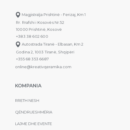
Magjistralja Prishtinë - Ferizaj, Km 1
Rr. Rrafshi i Kosovës Nr.52
10000 Prishtinë, Kosovë
+383 38 602 600
Autostrada Tiranë - Elbasan, Km 2
Godina 2, 1003 Tiranë, Shqipëri
+355 68 353 6687
online@kreativqeramika.com
KOMPANIA
RRETH NESH
QËNDRUESHMËRIA
LAJME DHE EVENTE