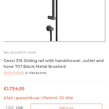
SKU:
54045/707
GESSI
Gessi 316 Sliding rail with handshower, outlet and
hose 707 Black Metal Brushed
0 vlerësime
€
1,794.00
Afati i parashikuar i liferimit 30 ditë
Gessi
cop
Add to cart
316