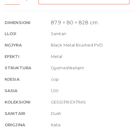
Sliding
rail
with
87.9 × 80 × 828 cm
DIMENSIONI
handshower,
LLOJI
Sanitari
outlet
and
NGJYRA
Black Metal Brushed PVD
hose
EFEKTI
Metal
707
Black
STRUKTURA
Gjysmeshkelqim
Metal
NJESIA
cop
Brushed
quantity
SASIA
1,00
KOLEKSIONI
GESSI316 EXTRAS
SANITARI
Dush
ORIGJINA
Italia