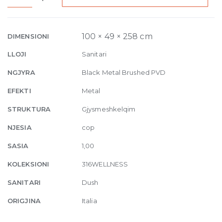
Wellness
Built-
in
100 × 49 × 258 cm
DIMENSIONI
mixer,
LLOJI
Sanitari
two
outlets
NGJYRA
Black Metal Brushed PVD
707
EFEKTI
Metal
Black
Metal
STRUKTURA
Gjysmeshkelqim
Brushed
NJESIA
cop
PVD
quantity
SASIA
1,00
KOLEKSIONI
316WELLNESS
SANITARI
Dush
ORIGJINA
Italia