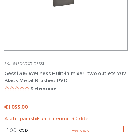
SKU:
54504/707
GESSI
Gessi 316 Wellness Built-in mixer, two outlets 707
Black Metal Brushed PVD
0 vlerësime
€
1,055.00
Afati i parashikuar i liferimit 30 ditë
Gessi
cop
Add to cart
316