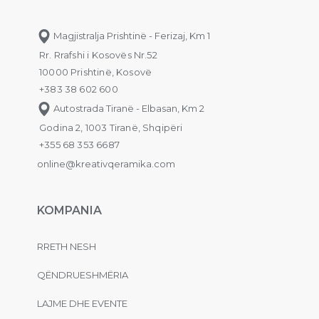
Magjistralja Prishtinë - Ferizaj, Km 1
Rr. Rrafshi i Kosovës Nr.52
10000 Prishtinë, Kosovë
+383 38 602 600
Autostrada Tiranë - Elbasan, Km 2
Godina 2, 1003 Tiranë, Shqipëri
+355 68 353 6687
online@kreativqeramika.com
KOMPANIA
RRETH NESH
QËNDRUESHMËRIA
LAJME DHE EVENTE