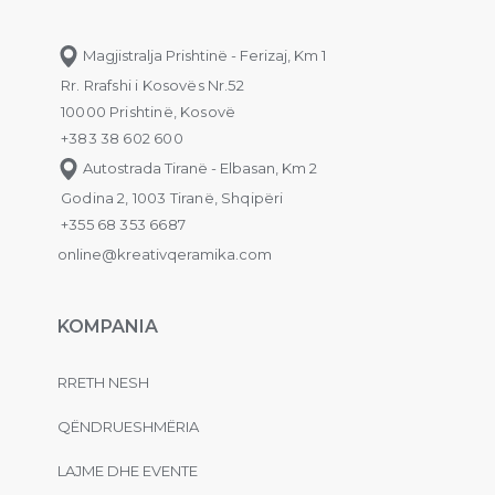
Magjistralja Prishtinë - Ferizaj, Km 1
Rr. Rrafshi i Kosovës Nr.52
10000 Prishtinë, Kosovë
+383 38 602 600
Autostrada Tiranë - Elbasan, Km 2
Godina 2, 1003 Tiranë, Shqipëri
+355 68 353 6687
online@kreativqeramika.com
KOMPANIA
RRETH NESH
QËNDRUESHMËRIA
LAJME DHE EVENTE