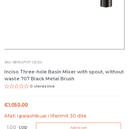
SKU:
58190/707
GESSI
Inciso Three-hole Basin Mixer with spout, without
waste 707 Black Metal Brush
0 vlerësime
€
1,050.00
Afati i parashikuar i liferimit 30 ditë
Inciso
cop
Add to cart
Three-