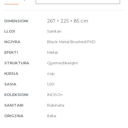
hole
Basin
Mixer
267 × 225 × 85 cm
DIMENSIONI
with
LLOJI
Sanitari
spout,
without
NGJYRA
Black Metal Brushed PVD
waste
EFEKTI
Metal
707
Black
STRUKTURA
Gjysmeshkelqim
Metal
NJESIA
cop
Brush
quantity
SASIA
1,00
KOLEKSIONI
INCISO+
SANITARI
Rubineta
ORIGJINA
Italia