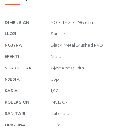
Mixer
with
pop-
50 × 182 × 196 cm
DIMENSIONI
up
LLOJI
Sanitari
waste
707
NGJYRA
Black Metal Brushed PVD
Black
EFEKTI
Metal
Metal
Brushed
STRUKTURA
Gjysmeshkelqim
PVD
NJESIA
cop
quantity
SASIA
1,00
KOLEKSIONI
INCISO-
SANITARI
Rubineta
ORIGJINA
Italia