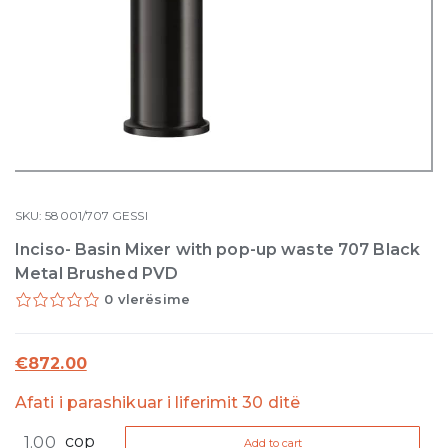
SKU:
58001/707
GESSI
Inciso- Basin Mixer with pop-up waste 707 Black
Metal Brushed PVD
0 vlerësime
€
872.00
Afati i parashikuar i liferimit 30 ditë
Inciso-
cop
Add to cart
Basin