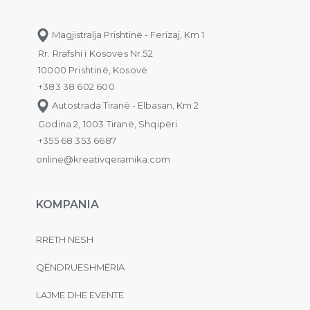
Magjistralja Prishtinë - Ferizaj, Km 1
Rr. Rrafshi i Kosovës Nr.52
10000 Prishtinë, Kosovë
+383 38 602 600
Autostrada Tiranë - Elbasan, Km 2
Godina 2, 1003 Tiranë, Shqipëri
+355 68 353 6687
online@kreativqeramika.com
KOMPANIA
RRETH NESH
QËNDRUESHMËRIA
LAJME DHE EVENTE