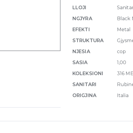
spout
LLOJI
Sanitar
Meccanica,
seperate
NGJYRA
Black
control
EFEKTI
Metal
707
Black
STRUKTURA
Gjysm
Metal
NJESIA
cop
Brus
quantity
SASIA
1,00
KOLEKSIONI
316 M
SANITARI
Rubin
ORIGJINA
Italia