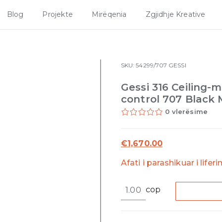
Blog
Projekte
Mirëqenia
Zgjidhje Kreative
SKU:
54299/707
GESSI
Gessi 316 Ceiling
control 707 Black 
0 vlerësime
€
1,670.00
Afati i parashikuar i lifer
Gessi
cop
316
Ceiling-
mounted