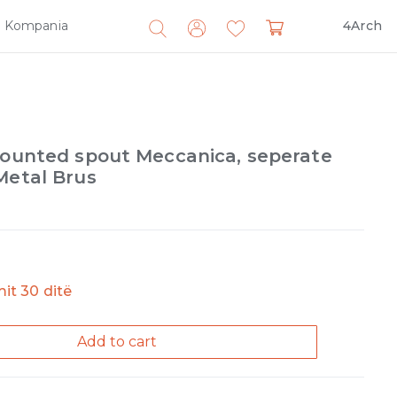
Kompania
4Arch
Search
for:
-mounted spout Meccanica, seperate
Metal Brus
imit 30 ditë
Add to cart