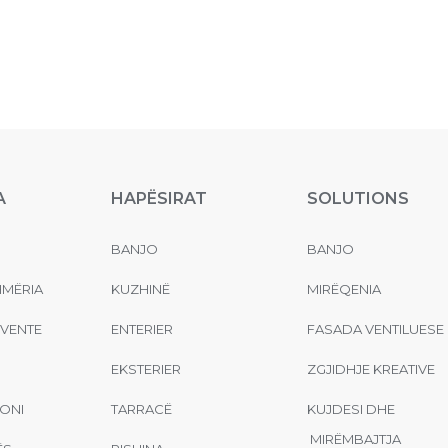
A
HAPËSIRAT
SOLUTIONS
BANJO
BANJO
MËRIA
KUZHINË
MIRËQENIA
EVENTE
ENTERIER
FASADA VENTILUESE
EKSTERIER
ZGJIDHJE KREATIVE
ONI
TARRACË
KUJDESI DHE
MIRËMBAJTJA