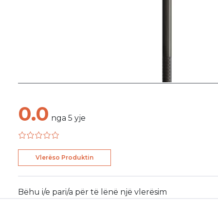
0.0
nga
5
yje
Vlerëso Produktin
Bëhu i/e pari/a për të lënë një vlerësim