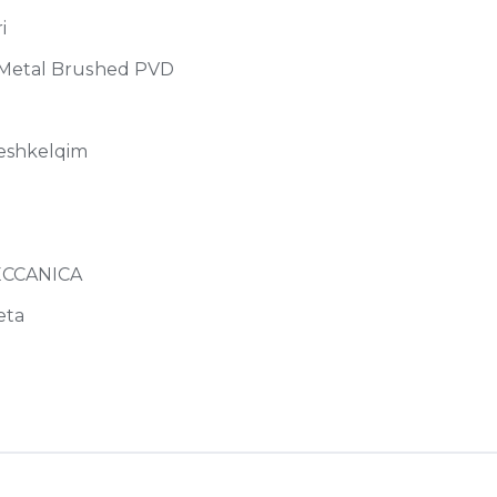
i
 Metal Brushed PVD
eshkelqim
ECCANICA
eta