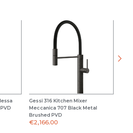
Flessa
Gessi 316 Kitchen Mixer
Inci
d PVD
Meccanica 707 Black Metal
with
Brushed PVD
Blac
€
2,166.00
€
1,