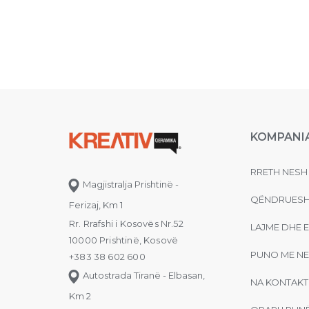
KOMPANI
RRETH NESH
Magjistralja Prishtinë -
QËNDRUESH
Ferizaj, Km 1
Rr. Rrafshi i Kosovës Nr.52
LAJME DHE 
10000 Prishtinë, Kosovë
PUNO ME NE
+383 38 602 600
Autostrada Tiranë - Elbasan,
NA KONTAKT
Km 2