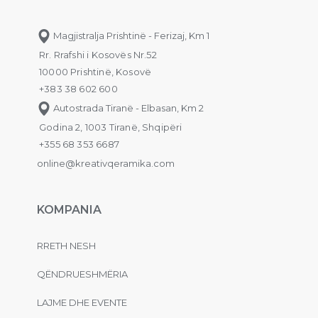
Magjistralja Prishtinë - Ferizaj, Km 1
Rr. Rrafshi i Kosovës Nr.52
10000 Prishtinë, Kosovë
+383 38 602 600
Autostrada Tiranë - Elbasan, Km 2
Godina 2, 1003 Tiranë, Shqipëri
+355 68 353 6687
online@kreativqeramika.com
KOMPANIA
RRETH NESH
QËNDRUESHMËRIA
LAJME DHE EVENTE