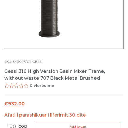
SKU:
54309/707
GESSI
Gessi 316 High Version Basin Mixer Trame,
without waste 707 Black Metal Brushed
0 vlerësime
€
932.00
Afati i parashikuar i liferimit 30 ditë
Gessi
cop
Add to cart
316