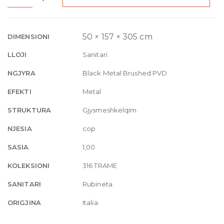
High
Version
Basin
50 × 157 × 305 cm
DIMENSIONI
Mixer
LLOJI
Sanitari
Trame,
without
NGJYRA
Black Metal Brushed PVD
waste
EFEKTI
Metal
707
Black
STRUKTURA
Gjysmeshkelqim
Metal
NJESIA
cop
Brushed
quantity
SASIA
1,00
KOLEKSIONI
316 TRAME
SANITARI
Rubineta
ORIGJINA
Italia