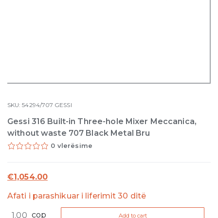
SKU:
54294/707
GESSI
Gessi 316 Built-in Three-hole Mixer Meccanica,
without waste 707 Black Metal Bru
0 vlerësime
€
1,054.00
Afati i parashikuar i liferimit 30 ditë
Gessi
cop
Add to cart
316