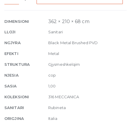
Built-
in
Three-
362 × 210 × 68 cm
DIMENSIONI
hole
LLOJI
Sanitari
Mixer
Meccanica,
NGJYRA
Black Metal Brushed PVD
without
EFEKTI
Metal
waste
707
STRUKTURA
Gjysmeshkelqim
Black
NJESIA
cop
Metal
Bru
SASIA
1,00
quantity
KOLEKSIONI
316 MECCANICA
SANITARI
Rubineta
ORIGJINA
Italia