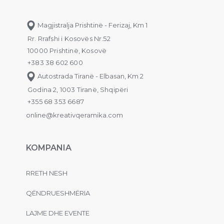
Magjistralja Prishtinë - Ferizaj, Km 1
Rr. Rrafshi i Kosovës Nr.52
10000 Prishtinë, Kosovë
+383 38 602 600
Autostrada Tiranë - Elbasan, Km 2
Godina 2, 1003 Tiranë, Shqipëri
+355 68 353 6687
online@kreativqeramika.com
KOMPANIA
RRETH NESH
QËNDRUESHMËRIA
LAJME DHE EVENTE