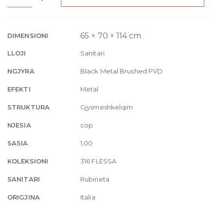
Built-
in
mixer
65 × 70 × 114 cm
DIMENSIONI
Flessa,
LLOJI
Sanitari
one-
way
NGJYRA
Black Metal Brushed PVD
707
EFEKTI
Metal
Black
Metal
STRUKTURA
Gjysmeshkelqim
Brushed
NJESIA
cop
quantity
SASIA
1,00
KOLEKSIONI
316 FLESSA
SANITARI
Rubineta
ORIGJINA
Italia