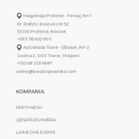
Magjistralja Prishtinë - Ferizaj, Km 1
Rr. Rrafshi i Kosovës Nr.52
10000 Prishtinë, Kosovë
+383 38 602 600
Autostrada Tiranë - Elbasan, Km 2
Godina 2, 1003 Tiranë, Shqipëri
+355 68 353 6687
online@kreativqeramika.com
KOMPANIA
RRETH NESH
QËNDRUESHMËRIA
LAJME DHE EVENTE