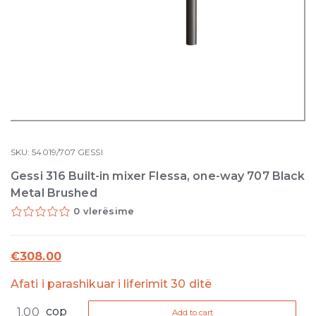
SKU:
54019/707
GESSI
Gessi 316 Built-in mixer Flessa, one-way 707 Black
Metal Brushed
0 vlerësime
€
308.00
Afati i parashikuar i liferimit 30 ditë
Gessi
cop
Add to cart
316