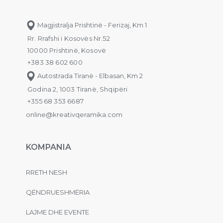
Magjistralja Prishtinë - Ferizaj, Km 1
Rr. Rrafshi i Kosovës Nr.52
10000 Prishtinë, Kosovë
+383 38 602 600
Autostrada Tiranë - Elbasan, Km 2
Godina 2, 1003 Tiranë, Shqipëri
+355 68 353 6687
online@kreativqeramika.com
KOMPANIA
RRETH NESH
QËNDRUESHMËRIA
LAJME DHE EVENTE