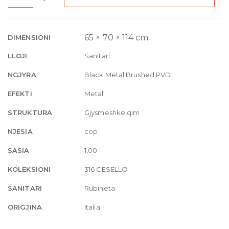
Built-
in
mixer
65 × 70 × 114 cm
DIMENSIONI
Cesello,
LLOJI
Sanitari
one-
way
NGJYRA
Black Metal Brushed PVD
707
EFEKTI
Metal
Black
Metal
STRUKTURA
Gjysmeshkelqim
Brushed
NJESIA
cop
quantity
SASIA
1,00
KOLEKSIONI
316 CESELLO
SANITARI
Rubineta
ORIGJINA
Italia