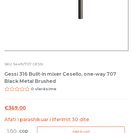
SKU:
54419/707
GESSI
Gessi 316 Built-in mixer Cesello, one-way 707
Black Metal Brushed
0 vlerësime
€
369.00
Afati i parashikuar i liferimit 30 ditë
Gessi
cop
Add to cart
316