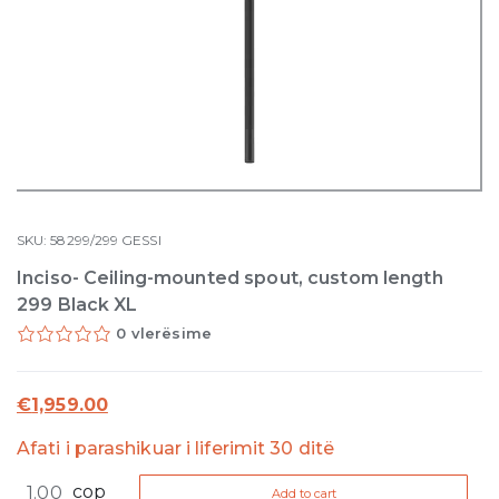
SKU:
58299/299
GESSI
Inciso- Ceiling-mounted spout, custom length
299 Black XL
0 vlerësime
€
1,959.00
Afati i parashikuar i liferimit 30 ditë
Inciso-
cop
Add to cart
Ceiling-