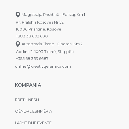
Magjistralja Prishtinë - Ferizaj, Km 1
Rr. Rrafshi i Kosovës Nr.52
10000 Prishtinë, Kosovë
+383 38 602 600
Autostrada Tiranë - Elbasan, Km 2
Godina 2, 1003 Tiranë, Shqipëri
+355 68 353 6687
online@kreativqeramika.com
KOMPANIA
RRETH NESH
QËNDRUESHMËRIA
LAJME DHE EVENTE