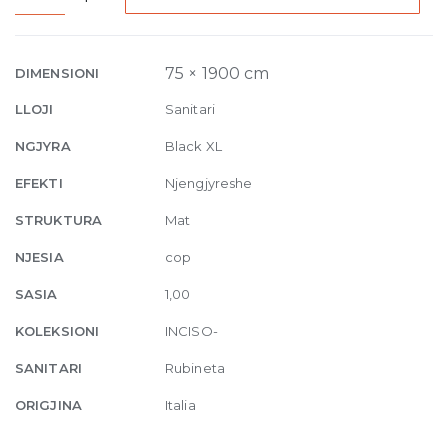
mounted
spout,
custom
75 × 1900 cm
DIMENSIONI
length
LLOJI
Sanitari
299
Black
NGJYRA
Black XL
XL
EFEKTI
Njengjyreshe
quantity
STRUKTURA
Mat
NJESIA
cop
SASIA
1,00
KOLEKSIONI
INCISO-
SANITARI
Rubineta
ORIGJINA
Italia