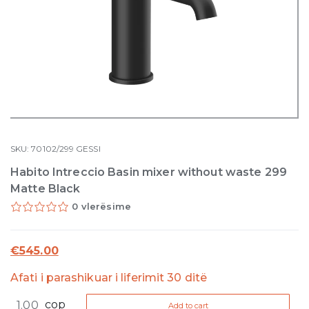
SKU:
70102/299
GESSI
Habito Intreccio Basin mixer without waste 299
Matte Black
0 vlerësime
€
545.00
Afati i parashikuar i liferimit 30 ditë
Habito
cop
Add to cart
Intreccio