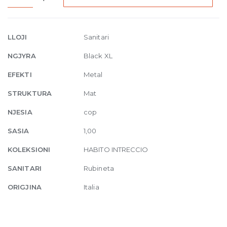
Basin
mixer
without
LLOJI
Sanitari
waste
NGJYRA
Black XL
299
Matte
EFEKTI
Metal
Black
STRUKTURA
Mat
quantity
NJESIA
cop
SASIA
1,00
KOLEKSIONI
HABITO INTRECCIO
SANITARI
Rubineta
ORIGJINA
Italia