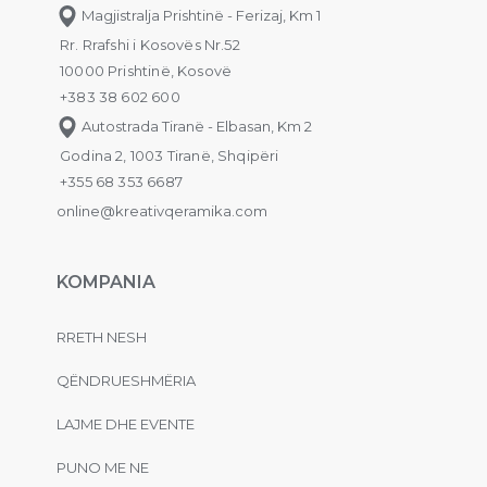
Magjistralja Prishtinë - Ferizaj, Km 1
Rr. Rrafshi i Kosovës Nr.52
10000 Prishtinë, Kosovë
+383 38 602 600
Autostrada Tiranë - Elbasan, Km 2
Godina 2, 1003 Tiranë, Shqipëri
+355 68 353 6687
online@kreativqeramika.com
KOMPANIA
RRETH NESH
QËNDRUESHMËRIA
LAJME DHE EVENTE
PUNO ME NE