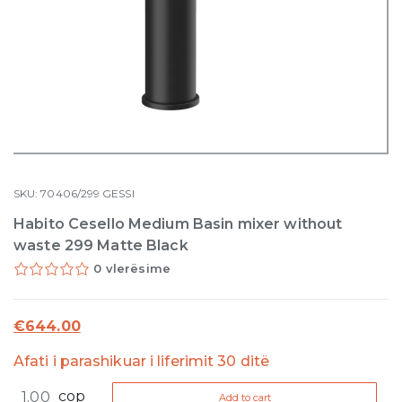
SKU:
70406/299
GESSI
Habito Cesello Medium Basin mixer without
waste 299 Matte Black
0 vlerësime
€
644.00
Afati i parashikuar i liferimit 30 ditë
Habito
cop
Add to cart
Cesello