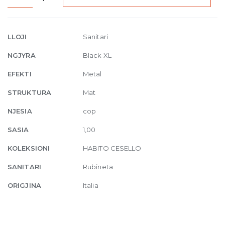
Medium
Basin
mixer
LLOJI
Sanitari
without
NGJYRA
Black XL
waste
299
EFEKTI
Metal
Matte
STRUKTURA
Mat
Black
quantity
NJESIA
cop
SASIA
1,00
KOLEKSIONI
HABITO CESELLO
SANITARI
Rubineta
ORIGJINA
Italia