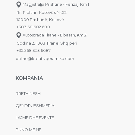
Magjistralja Prishtinë - Ferizaj, Km 1
Rr. Rrafshi i Kosovës Nr.52
10000 Prishtinë, Kosovë
+383 38 602 600
Autostrada Tiranë - Elbasan, Km 2
Godina 2, 1003 Tiranë, Shqipëri
+355 68 353 6687
online@kreativqeramika.com
KOMPANIA
RRETH NESH
QËNDRUESHMËRIA
LAJME DHE EVENTE
PUNO ME NE