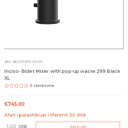
SKU:
58007/299
GESSI
Inciso- Bidet Mixer with pop-up waste 299 Black
XL
0 vlerësime
€
745.00
Afati i parashikuar i liferimit 30 ditë
Inciso-
cop
Add to cart
Bidet