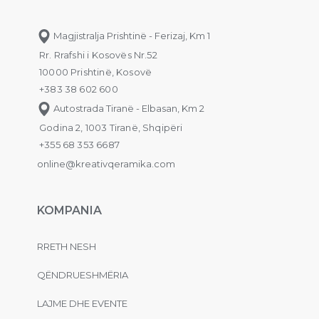
Magjistralja Prishtinë - Ferizaj, Km 1
Rr. Rrafshi i Kosovës Nr.52
10000 Prishtinë, Kosovë
+383 38 602 600
Autostrada Tiranë - Elbasan, Km 2
Godina 2, 1003 Tiranë, Shqipëri
+355 68 353 6687
online@kreativqeramika.com
KOMPANIA
RRETH NESH
QËNDRUESHMËRIA
LAJME DHE EVENTE