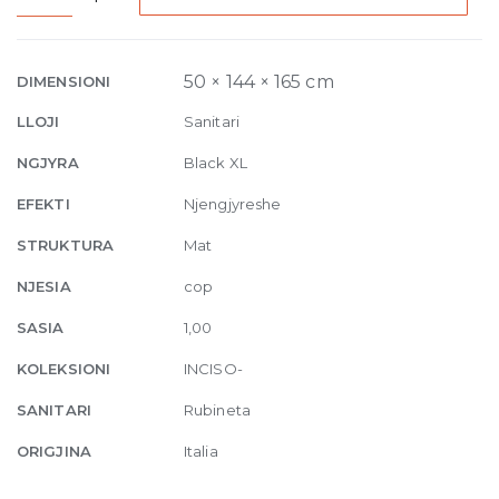
Mixer
with
pop-
50 × 144 × 165 cm
DIMENSIONI
up
LLOJI
Sanitari
waste
299
NGJYRA
Black XL
Black
EFEKTI
Njengjyreshe
XL
quantity
STRUKTURA
Mat
NJESIA
cop
SASIA
1,00
KOLEKSIONI
INCISO-
SANITARI
Rubineta
ORIGJINA
Italia