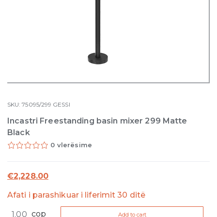
SKU:
75095/299
GESSI
Incastri Freestanding basin mixer 299 Matte
Black
0 vlerësime
€
2,228.00
Afati i parashikuar i liferimit 30 ditë
Incastri
cop
Add to cart
Freestanding