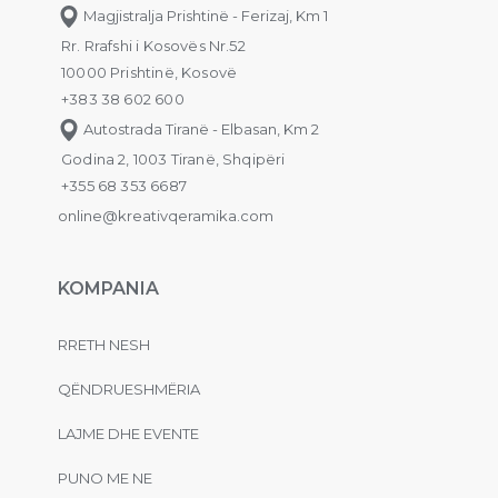
Magjistralja Prishtinë - Ferizaj, Km 1
Rr. Rrafshi i Kosovës Nr.52
10000 Prishtinë, Kosovë
+383 38 602 600
Autostrada Tiranë - Elbasan, Km 2
Godina 2, 1003 Tiranë, Shqipëri
+355 68 353 6687
online@kreativqeramika.com
KOMPANIA
RRETH NESH
QËNDRUESHMËRIA
LAJME DHE EVENTE
PUNO ME NE