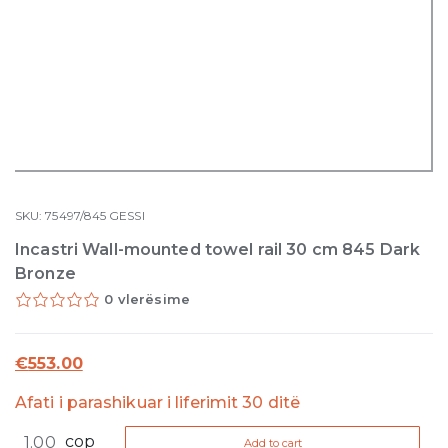
SKU:
75497/845
GESSI
Incastri Wall-mounted towel rail 30 cm 845 Dark
Bronze
0 vlerësime
€
553.00
Afati i parashikuar i liferimit 30 ditë
Incastri
cop
Add to cart
Wall-