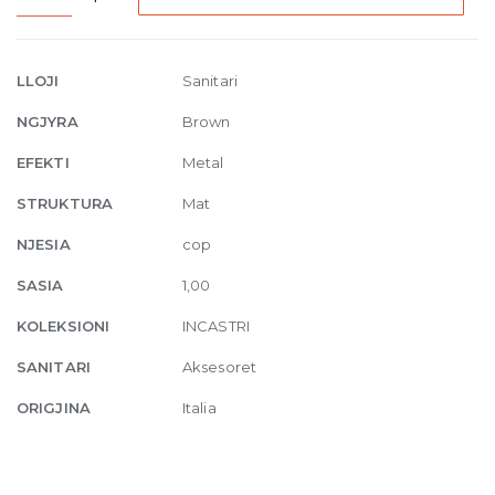
mounted
towel
rail
LLOJI
Sanitari
30
NGJYRA
Brown
cm
845
EFEKTI
Metal
Dark
STRUKTURA
Mat
Bronze
quantity
NJESIA
cop
SASIA
1,00
KOLEKSIONI
INCASTRI
SANITARI
Aksesoret
ORIGJINA
Italia