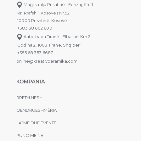
Magjistralja Prishtinë - Ferizaj, Km 1
Rr. Rrafshi i Kosovës Nr.52
10000 Prishtinë, Kosovë
+383 38 602 600
Autostrada Tiranë - Elbasan, Km 2
Godina 2, 1003 Tiranë, Shqipëri
+355 68 353 6687
online@kreativqeramika.com
KOMPANIA
RRETH NESH
QËNDRUESHMËRIA
LAJME DHE EVENTE
PUNO ME NE