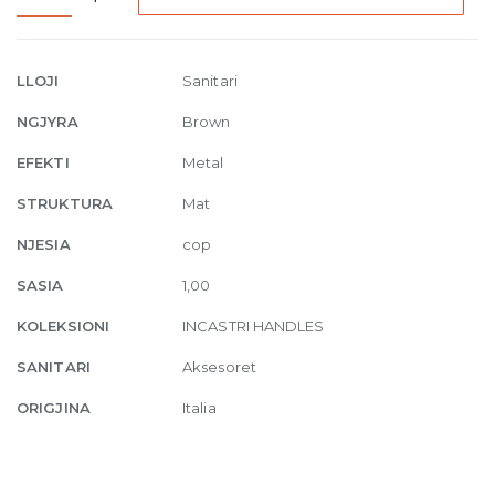
Handle
30
cm
LLOJI
Sanitari
for
NGJYRA
Brown
wood
791
EFEKTI
Metal
Deep
STRUKTURA
Mat
Bronze
Br
NJESIA
cop
PVD
SASIA
1,00
quantity
KOLEKSIONI
INCASTRI HANDLES
SANITARI
Aksesoret
ORIGJINA
Italia