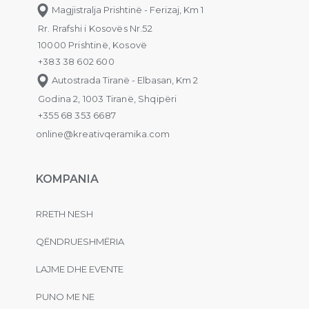
Magjistralja Prishtinë - Ferizaj, Km 1
Rr. Rrafshi i Kosovës Nr.52
10000 Prishtinë, Kosovë
+383 38 602 600
Autostrada Tiranë - Elbasan, Km 2
Godina 2, 1003 Tiranë, Shqipëri
+355 68 353 6687
online@kreativqeramika.com
KOMPANIA
RRETH NESH
QËNDRUESHMËRIA
LAJME DHE EVENTE
PUNO ME NE