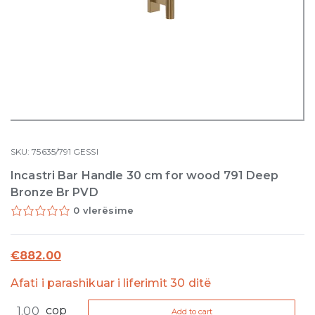
SKU:
75635/791
GESSI
Incastri Bar Handle 30 cm for wood 791 Deep
Bronze Br PVD
0 vlerësime
€
882.00
Afati i parashikuar i liferimit 30 ditë
Incastri
cop
Add to cart
Bar