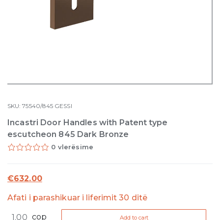
SKU:
75540/845
GESSI
Incastri Door Handles with Patent type
escutcheon 845 Dark Bronze
0 vlerësime
€
632.00
Afati i parashikuar i liferimit 30 ditë
Incastri
cop
Add to cart
Door