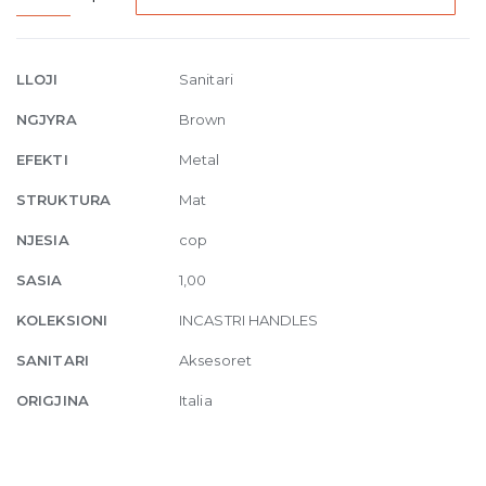
Handles
with
Patent
LLOJI
Sanitari
type
NGJYRA
Brown
escutcheon
845
EFEKTI
Metal
Dark
STRUKTURA
Mat
Bronze
quantity
NJESIA
cop
SASIA
1,00
KOLEKSIONI
INCASTRI HANDLES
SANITARI
Aksesoret
ORIGJINA
Italia