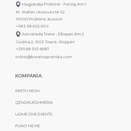
Magjistralja Prishtinë - Ferizaj, Km 1
Rr. Rrafshi i Kosovës Nr.52
10000 Prishtinë, Kosovë
+383 38 602 600
Autostrada Tiranë - Elbasan, Km 2
Godina 2, 1003 Tiranë, Shqipëri
+355 68 353 6687
online@kreativqeramika.com
KOMPANIA
RRETH NESH
QËNDRUESHMËRIA
LAJME DHE EVENTE
PUNO ME NE