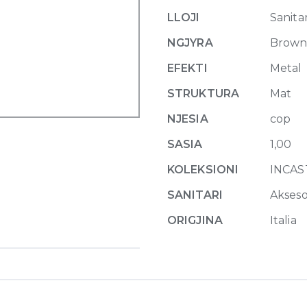
holder
LLOJI
Sanitar
761
Coffee
NGJYRA
Brow
Bronze
EFEKTI
Metal
Br
PVD
STRUKTURA
Mat
quantity
NJESIA
cop
SASIA
1,00
KOLEKSIONI
INCAS
SANITARI
Akseso
ORIGJINA
Italia