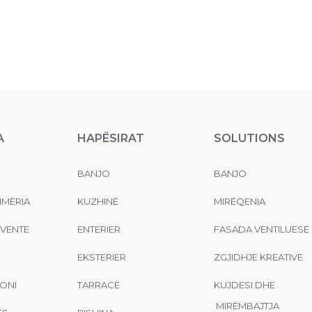
A
HAPËSIRAT
SOLUTIONS
BANJO
BANJO
MËRIA
KUZHINË
MIRËQENIA
EVENTE
ENTERIER
FASADA VENTILUESE
EKSTERIER
ZGJIDHJE KREATIVE
ONI
TARRACË
KUJDESI DHE
MIRËMBAJTJA