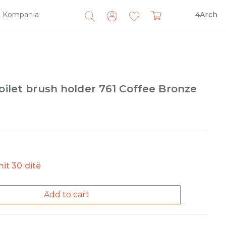
Kompania
4Arch
Search
for:
toilet brush holder 761 Coffee Bronze
imit 30 ditë
Add to cart