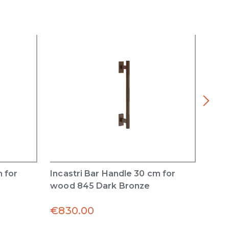
m for
Incastri Bar Handle 30 cm for
Inca
wood 845 Dark Bronze
wood
€
830.00
€
1,