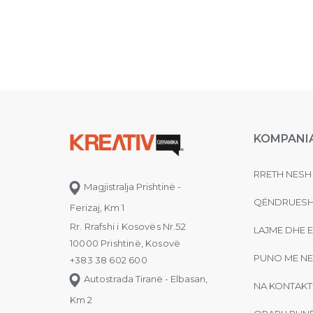
KOMPANI
RRETH NESH
Magjistralja Prishtinë -
QËNDRUESH
Ferizaj, Km 1
Rr. Rrafshi i Kosovës Nr.52
LAJME DHE 
10000 Prishtinë, Kosovë
PUNO ME NE
+383 38 602 600
Autostrada Tiranë - Elbasan,
NA KONTAKT
Km 2