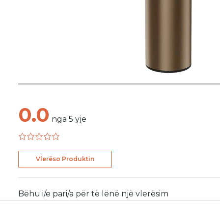
0.0
nga
5
yje
Vlerëso Produktin
Bëhu i/e pari/a për të lënë një vlerësim