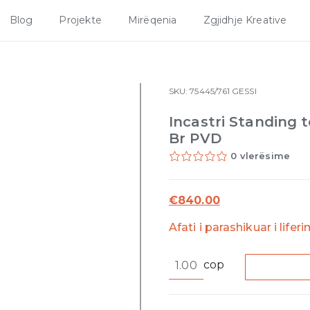
Blog
Projekte
Mirëqenia
Zgjidhje Kreative
SKU:
75445/761
GESSI
Incastri Standing 
Br PVD
0 vlerësime
€
840.00
Afati i parashikuar i lifer
Incastri
cop
Standing
toilet
brush