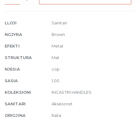
Handles
with
Yale
LLOJI
Sanitari
type
NGJYRA
Brown
escutcheon
845
EFEKTI
Metal
Dark
STRUKTURA
Mat
Bronze
quantity
NJESIA
cop
SASIA
1,00
KOLEKSIONI
INCASTRI HANDLES
SANITARI
Aksesoret
ORIGJINA
Italia