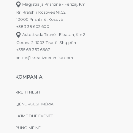
Magjistralja Prishtinë - Ferizaj, Km 1
Rr. Rrafshi i Kosovës Nr.52
10000 Prishtinë, Kosovë
+383 38 602 600
Autostrada Tiranë - Elbasan, Km 2
Godina 2, 1003 Tiranë, Shqipëri
+355 68 353 6687
online@kreativqeramika.com
KOMPANIA
RRETH NESH
QËNDRUESHMËRIA
LAJME DHE EVENTE
PUNO ME NE