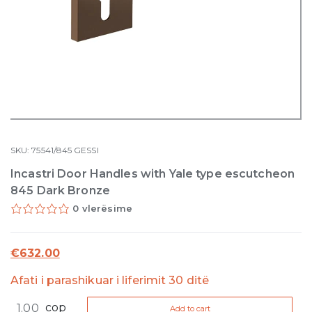
SKU:
75541/845
GESSI
Incastri Door Handles with Yale type escutcheon
845 Dark Bronze
0 vlerësime
€
632.00
Afati i parashikuar i liferimit 30 ditë
Incastri
cop
Add to cart
Door