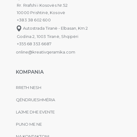
Rr. Rrafshi i Kosovës Nr.52
10000 Prishtinë, Kosovë
+383 38 602 600
Autostrada Tiranë - Elbasan, Km 2
Godina 2, 1003 Tiranë, Shqipëri
+355 68 353 6687
online@kreativqeramika.com
KOMPANIA
RRETH NESH
QËNDRUESHMËRIA
LAJME DHE EVENTE
PUNO ME NE
NA KONTAKTONI