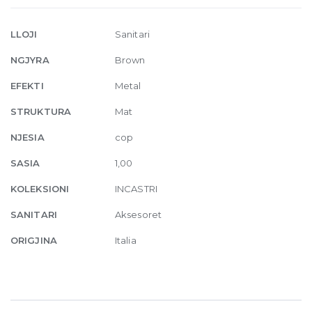
for
TECE
LLOJI
Sanitari
845
NGJYRA
Brown
Dark
Bronze
EFEKTI
Metal
quantity
STRUKTURA
Mat
NJESIA
cop
SASIA
1,00
KOLEKSIONI
INCASTRI
SANITARI
Aksesoret
ORIGJINA
Italia