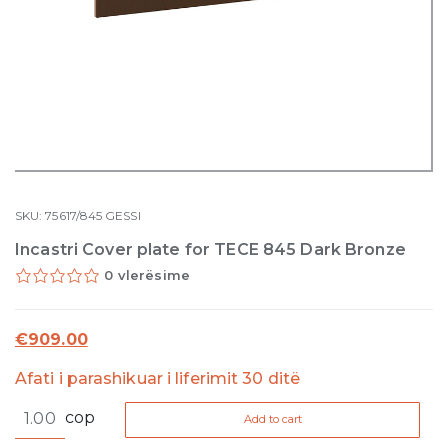
SKU:
75617/845
GESSI
Incastri Cover plate for TECE 845 Dark Bronze
0 vlerësime
€
909.00
Afati i parashikuar i liferimit 30 ditë
Incastri
cop
Add to cart
Cover
plate