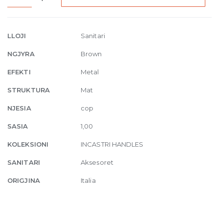
Handle
30
cm
LLOJI
Sanitari
for
NGJYRA
Brown
wood
845
EFEKTI
Metal
Dark
STRUKTURA
Mat
Bronze
quantity
NJESIA
cop
SASIA
1,00
KOLEKSIONI
INCASTRI HANDLES
SANITARI
Aksesoret
ORIGJINA
Italia