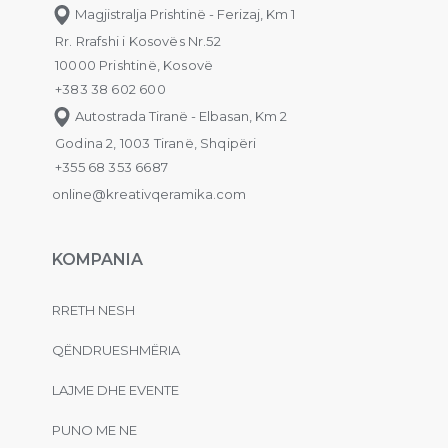
Magjistralja Prishtinë - Ferizaj, Km 1
Rr. Rrafshi i Kosovës Nr.52
10000 Prishtinë, Kosovë
+383 38 602 600
Autostrada Tiranë - Elbasan, Km 2
Godina 2, 1003 Tiranë, Shqipëri
+355 68 353 6687
online@kreativqeramika.com
KOMPANIA
RRETH NESH
QËNDRUESHMËRIA
LAJME DHE EVENTE
PUNO ME NE