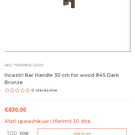
SKU:
75635/845
GESSI
Incastri Bar Handle 30 cm for wood 845 Dark
Bronze
0 vlerësime
€
830.00
Afati i parashikuar i liferimit 30 ditë
Incastri
cop
Add to cart
Bar