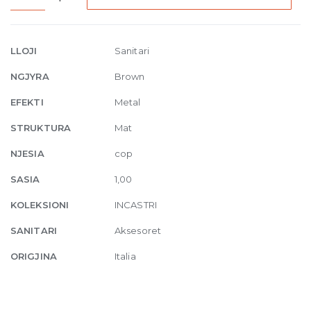
rail
for
glass
LLOJI
Sanitari
fixing
NGJYRA
Brown
60
cm
EFEKTI
Metal
761
STRUKTURA
Mat
Coffee
Bronze
NJESIA
cop
Br
SASIA
1,00
PVD
quantity
KOLEKSIONI
INCASTRI
SANITARI
Aksesoret
ORIGJINA
Italia