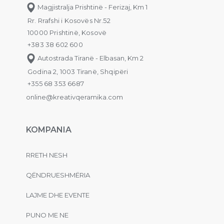
Magjistralja Prishtinë - Ferizaj, Km 1
Rr. Rrafshi i Kosovës Nr.52
10000 Prishtinë, Kosovë
+383 38 602 600
Autostrada Tiranë - Elbasan, Km 2
Godina 2, 1003 Tiranë, Shqipëri
+355 68 353 6687
online@kreativqeramika.com
KOMPANIA
RRETH NESH
QËNDRUESHMËRIA
LAJME DHE EVENTE
PUNO ME NE