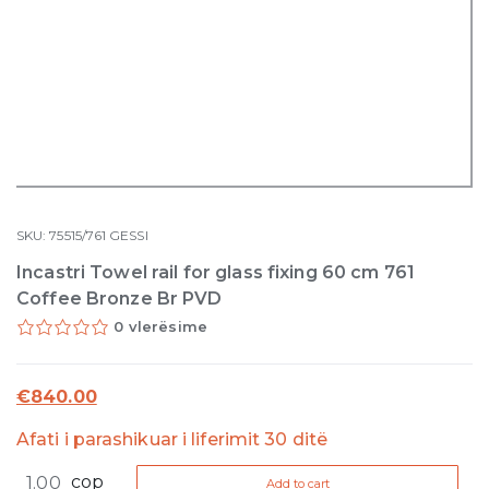
SKU:
75515/761
GESSI
Incastri Towel rail for glass fixing 60 cm 761
Coffee Bronze Br PVD
0 vlerësime
€
840.00
Afati i parashikuar i liferimit 30 ditë
Incastri
cop
Add to cart
Towel