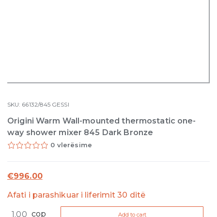
SKU:
66132/845
GESSI
Origini Warm Wall-mounted thermostatic one-
way shower mixer 845 Dark Bronze
0 vlerësime
€
996.00
Afati i parashikuar i liferimit 30 ditë
Origini
cop
Add to cart
Warm