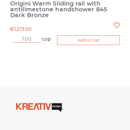
Origini Warm Sliding rail with
antilimestone handshower 845
Dark Bronze
€
1,213.00
cop
Add to Cart