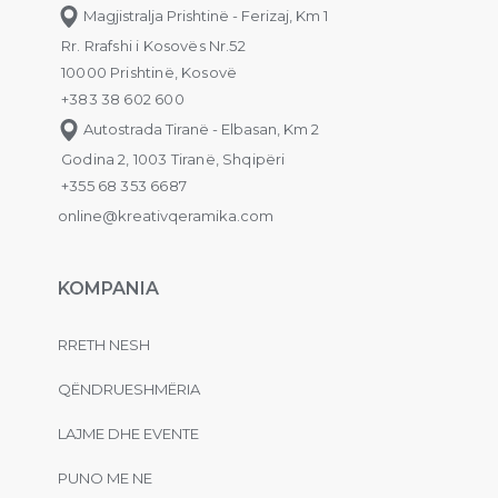
Magjistralja Prishtinë - Ferizaj, Km 1
Rr. Rrafshi i Kosovës Nr.52
10000 Prishtinë, Kosovë
+383 38 602 600
Autostrada Tiranë - Elbasan, Km 2
Godina 2, 1003 Tiranë, Shqipëri
+355 68 353 6687
online@kreativqeramika.com
KOMPANIA
RRETH NESH
QËNDRUESHMËRIA
LAJME DHE EVENTE
PUNO ME NE