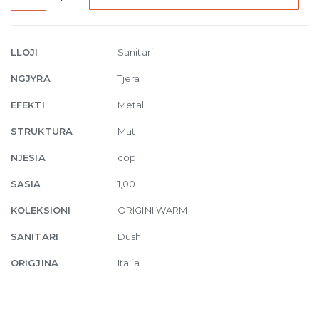
Wall-
mounted
thermostatic
LLOJI
Sanitari
one-
NGJYRA
Tjera
way
shower
EFEKTI
Metal
mixer
STRUKTURA
Mat
845
Dark
NJESIA
cop
Bronze
SASIA
1,00
quantity
KOLEKSIONI
ORIGINI WARM
SANITARI
Dush
ORIGJINA
Italia