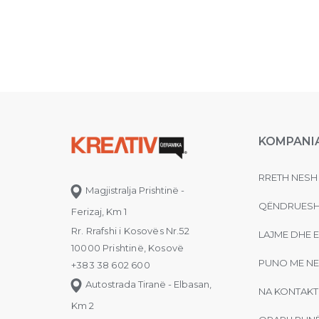
KOMPANI
RRETH NESH
Magjistralja Prishtinë -
QËNDRUESH
Ferizaj, Km 1
Rr. Rrafshi i Kosovës Nr.52
LAJME DHE 
10000 Prishtinë, Kosovë
PUNO ME NE
+383 38 602 600
Autostrada Tiranë - Elbasan,
NA KONTAKT
Km 2