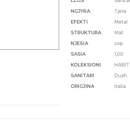
LLOJI
Sanitar
Dark
Bronze
NGJYRA
Tjera
quantity
EFEKTI
Metal
STRUKTURA
Mat
NJESIA
cop
SASIA
1,00
KOLEKSIONI
HABIT
SANITARI
Dush
ORIGJINA
Italia