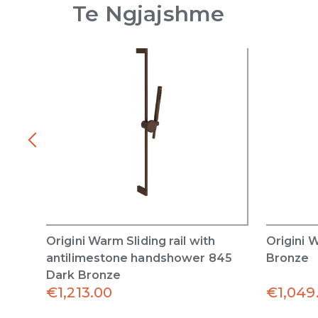
Te Ngjajshme
Origini Warm Sliding rail with
Origini 
antilimestone handshower 845
Bronze
Dark Bronze
€
1,213.00
€
1,049