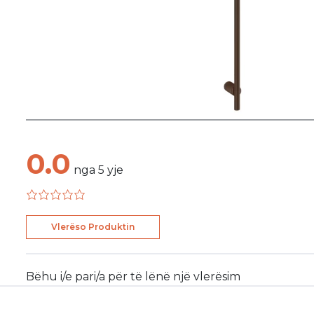
0.0
nga
5
yje
Vlerëso Produktin
Bëhu i/e pari/a për të lënë një vlerësim