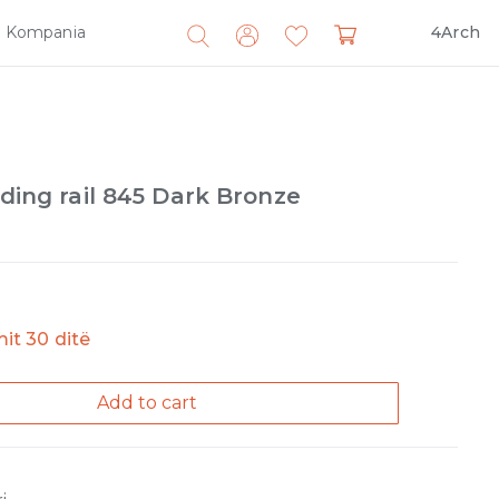
Kompania
4Arch
Search
for:
iding rail 845 Dark Bronze
imit 30 ditë
Add to cart