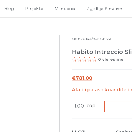
Blog
Projekte
Mirëqenia
Zgjidhje Kreative
SKU:
70144/845
GESSI
Habito Intreccio Sl
0 vlerësime
€
781.00
Afati i parashikuar i lifer
Habito
cop
Intreccio
Sliding
rail
845