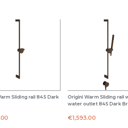
Warm Sliding rail 845 Dark
Origini Warm Sliding rail 
water outlet 845 Dark B
.00
€
1,593.00