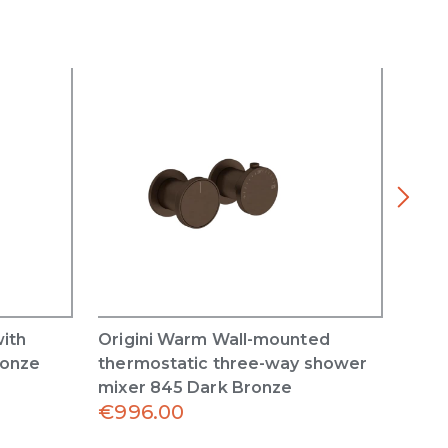
with
Origini Warm Wall-mounted
Orig
ronze
thermostatic three-way shower
ther
mixer 845 Dark Bronze
mixe
€
996.00
€
99