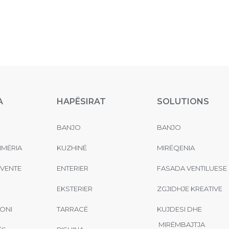
A
HAPËSIRAT
SOLUTIONS
BANJO
BANJO
MËRIA
KUZHINË
MIRËQENIA
EVENTE
ENTERIER
FASADA VENTILUESE
EKSTERIER
ZGJIDHJE KREATIVE
ONI
TARRACË
KUJDESI DHE
MIRËMBAJTJA