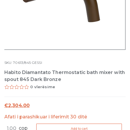
SKU:
70613/845
GESSI
Habito Diamantato Thermostatic bath mixer with
spout 845 Dark Bronze
0 vlerësime
€
2,304.00
Afati i parashikuar i liferimit 30 ditë
Habito
cop
Add to cart
Diamantato