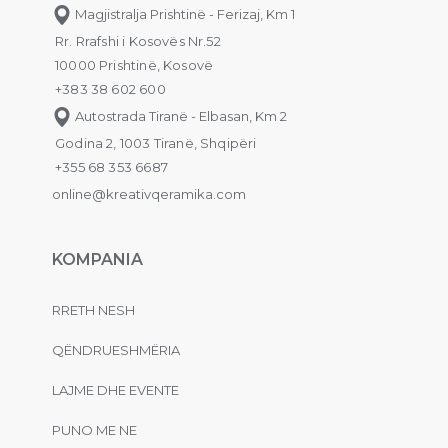
Magjistralja Prishtinë - Ferizaj, Km 1
Rr. Rrafshi i Kosovës Nr.52
10000 Prishtinë, Kosovë
+383 38 602 600
Autostrada Tiranë - Elbasan, Km 2
Godina 2, 1003 Tiranë, Shqipëri
+355 68 353 6687
online@kreativqeramika.com
KOMPANIA
RRETH NESH
QËNDRUESHMËRIA
LAJME DHE EVENTE
PUNO ME NE