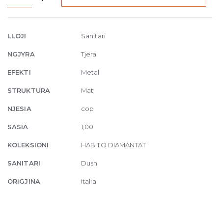
Thermostatic
bath
mixer
LLOJI
Sanitari
with
NGJYRA
Tjera
spout
845
EFEKTI
Metal
Dark
STRUKTURA
Mat
Bronze
quantity
NJESIA
cop
SASIA
1,00
KOLEKSIONI
HABITO DIAMANTAT
SANITARI
Dush
ORIGJINA
Italia