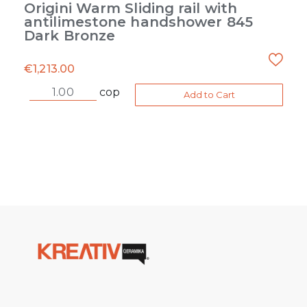
Origini Warm Sliding rail with
antilimestone handshower 845
Dark Bronze
€
1,213.00
cop
Add to Cart