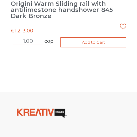
Origini Warm Sliding rail with
antilimestone handshower 845
Dark Bronze
€
1,213.00
cop
Add to Cart