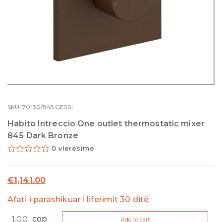
SKU:
70130/845
GESSI
Habito Intreccio One outlet thermostatic mixer
845 Dark Bronze
0 vlerësime
€
1,141.00
Afati i parashikuar i liferimit 30 ditë
Habito
cop
Add to cart
Intreccio