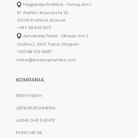
Magjistralja Prishtinë - Ferizaj, Km 1
Rr. Rrafshi i Kosovës Nr.52
10000 Prishtinë, Kosovë
+383 38 602 600
Autostrada Tiranë - Elbasan, Km 2
Godina 2, 1003 Tiranë, Shqipëri
+355 68 353 6687
online@kreativqeramika.com
KOMPANIA
RRETH NESH
QËNDRUESHMËRIA
LAJME DHE EVENTE
PUNO ME NE