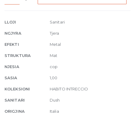
One
outlet
thermostatic
LLOJI
Sanitari
mixer
NGJYRA
Tjera
845
Dark
EFEKTI
Metal
Bronze
STRUKTURA
Mat
quantity
NJESIA
cop
SASIA
1,00
KOLEKSIONI
HABITO INTRECCIO
SANITARI
Dush
ORIGJINA
Italia