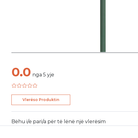
0.0
nga
5
yje
Vlerëso Produktin
Bëhu i/e pari/a për të lënë një vlerësim