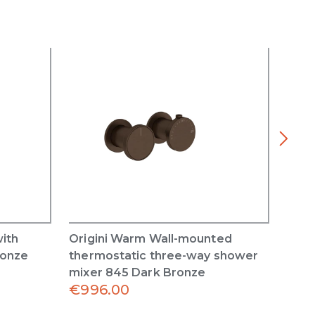
with
Origini Warm Wall-mounted
Orig
ronze
thermostatic three-way shower
ther
mixer 845 Dark Bronze
mixe
€
996.00
€
99