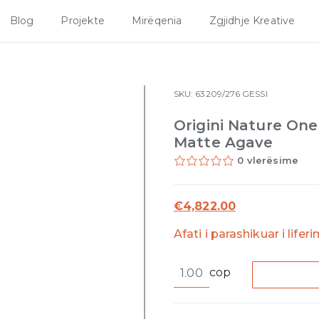
Blog
Projekte
Mirëqenia
Zgjidhje Kreative
SKU:
63209/276
GESSI
Origini Nature On
Matte Agave
0 vlerësime
€
4,822.00
Afati i parashikuar i lifer
Origini
cop
Nature
One
exit