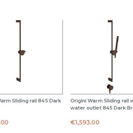
Warm Sliding rail 845 Dark
Origini Warm Sliding rail 
water outlet 845 Dark B
.00
€
1,593.00