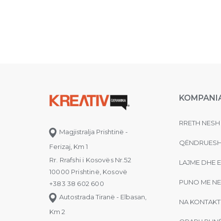
KOMPANI
RRETH NESH
Magjistralja Prishtinë -
QËNDRUESH
Ferizaj, Km 1
Rr. Rrafshi i Kosovës Nr.52
LAJME DHE 
10000 Prishtinë, Kosovë
PUNO ME NE
+383 38 602 600
Autostrada Tiranë - Elbasan,
NA KONTAKT
Km 2