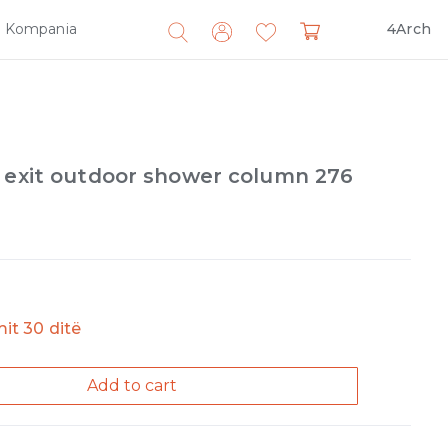
Kompania
4Arch
Search
for:
e exit outdoor shower column 276
imit 30 ditë
Add to cart