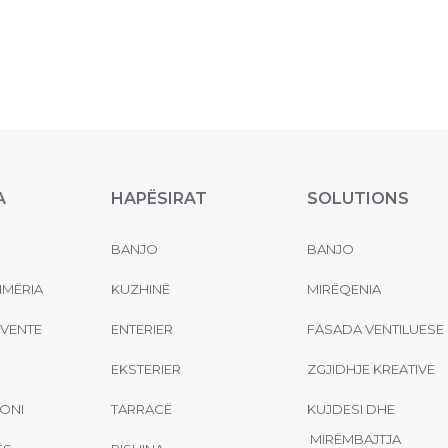
A
HAPËSIRAT
SOLUTIONS
BANJO
BANJO
MËRIA
KUZHINË
MIRËQENIA
EVENTE
ENTERIER
FASADA VENTILUESE
EKSTERIER
ZGJIDHJE KREATIVE
ONI
TARRACË
KUJDESI DHE
MIRËMBAJTJA