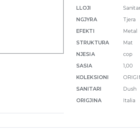
outdoor
LLOJI
Sanitar
shower
column
NGJYRA
Tjera
276
EFEKTI
Metal
Matte
Agave
STRUKTURA
Mat
quantity
NJESIA
cop
SASIA
1,00
KOLEKSIONI
ORIGI
SANITARI
Dush
ORIGJINA
Italia