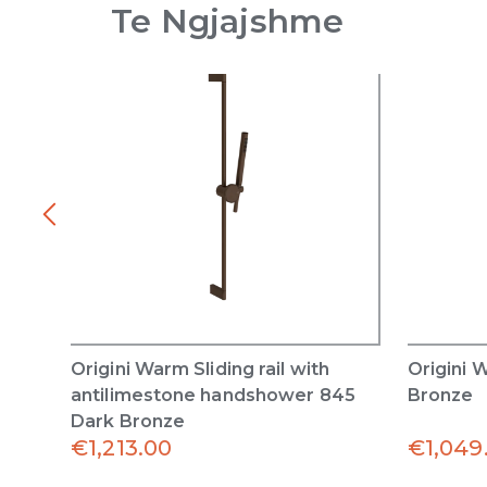
Te Ngjajshme
Origini Warm Sliding rail with
Origini 
antilimestone handshower 845
Bronze
Dark Bronze
€
1,213.00
€
1,049