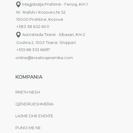
Magjistralja Prishtinë - Ferizaj, Km 1
Rr. Rrafshi i Kosovës Nr.52
10000 Prishtinë, Kosovë
+383 38 602 600
Autostrada Tiranë - Elbasan, Km 2
Godina 2, 1003 Tiranë, Shqipëri
+355 68 353 6687
online@kreativqeramika.com
KOMPANIA
RRETH NESH
QËNDRUESHMËRIA
LAJME DHE EVENTE
PUNO ME NE