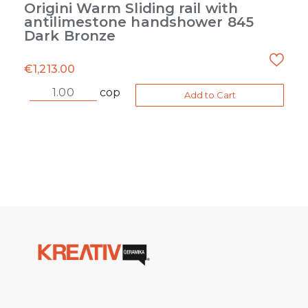
Origini Warm Sliding rail with
antilimestone handshower 845
Dark Bronze
€
1,213.00
cop
Add to Cart