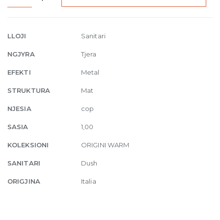
Four-
holes
bath
LLOJI
Sanitari
mixer
NGJYRA
Tjera
with
diverter
EFEKTI
Metal
845
STRUKTURA
Mat
Dark
Bronze
NJESIA
cop
quantity
SASIA
1,00
KOLEKSIONI
ORIGINI WARM
SANITARI
Dush
ORIGJINA
Italia