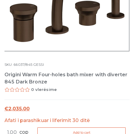
SKU:
66037/845
GESSI
Origini Warm Four-holes bath mixer with diverter
845 Dark Bronze
0 vlerësime
€
2,035.00
Afati i parashikuar i liferimit 30 ditë
Origini
cop
Add to cart
Warm