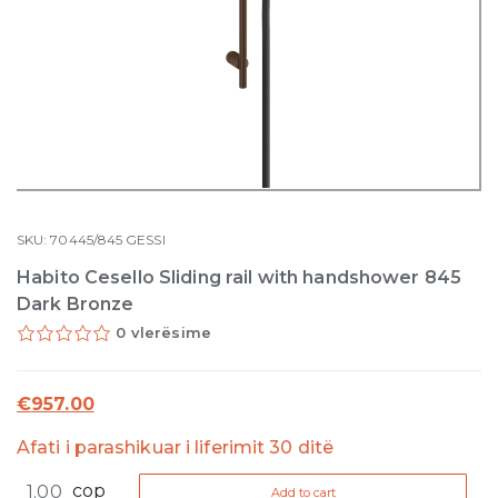
SKU:
70445/845
GESSI
Habito Cesello Sliding rail with handshower 845
Dark Bronze
0 vlerësime
€
957.00
Afati i parashikuar i liferimit 30 ditë
Habito
cop
Add to cart
Cesello