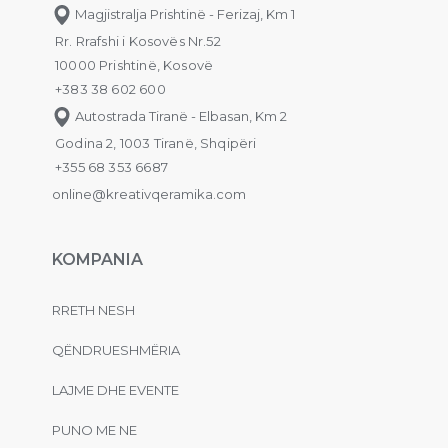
Magjistralja Prishtinë - Ferizaj, Km 1
Rr. Rrafshi i Kosovës Nr.52
10000 Prishtinë, Kosovë
+383 38 602 600
Autostrada Tiranë - Elbasan, Km 2
Godina 2, 1003 Tiranë, Shqipëri
+355 68 353 6687
online@kreativqeramika.com
KOMPANIA
RRETH NESH
QËNDRUESHMËRIA
LAJME DHE EVENTE
PUNO ME NE