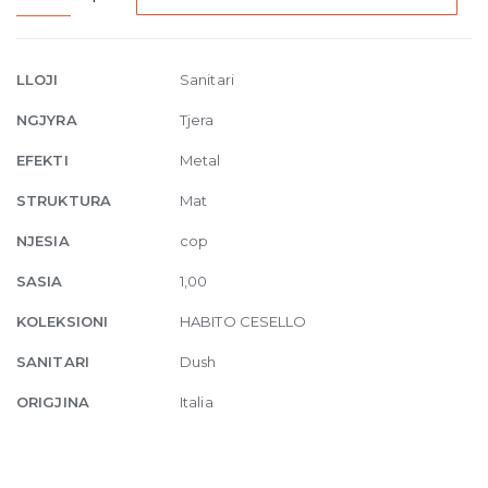
Sliding
rail
with
LLOJI
Sanitari
handshower
NGJYRA
Tjera
845
Dark
EFEKTI
Metal
Bronze
STRUKTURA
Mat
quantity
NJESIA
cop
SASIA
1,00
KOLEKSIONI
HABITO CESELLO
SANITARI
Dush
ORIGJINA
Italia