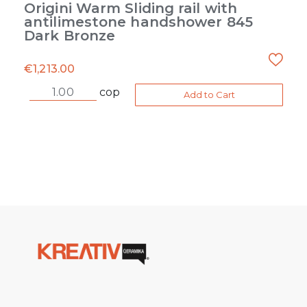
Origini Warm Sliding rail with
antilimestone handshower 845
Dark Bronze
€
1,213.00
cop
Add to Cart