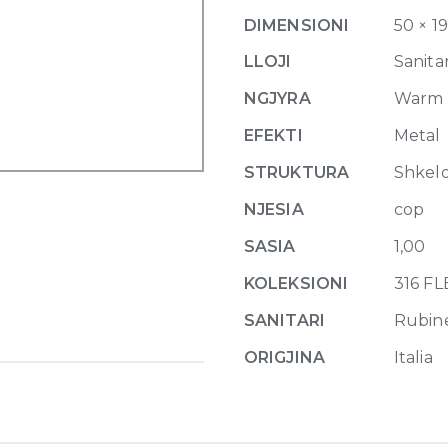
Basin
DIMENSIONI
50 × 1
Mixer
Flessa,with
LLOJI
Sanitar
pop-
NGJYRA
Warm 
up
waste
EFEKTI
Metal
726
STRUKTURA
Shkel
Warm
Bronze
NJESIA
cop
Bru
SASIA
1,00
quantity
KOLEKSIONI
316 F
SANITARI
Rubin
ORIGJINA
Italia