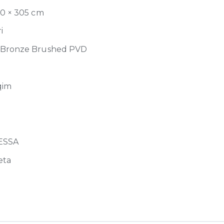
90 × 305 cm
i
Bronze Brushed PVD
qim
LESSA
eta