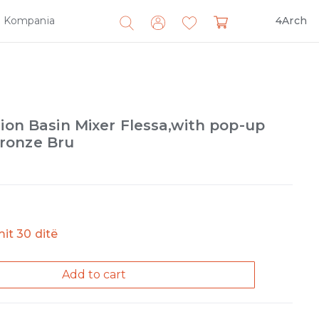
Kompania
4Arch
Search
for:
sion Basin Mixer Flessa,with pop-up
ronze Bru
imit 30 ditë
Add to cart