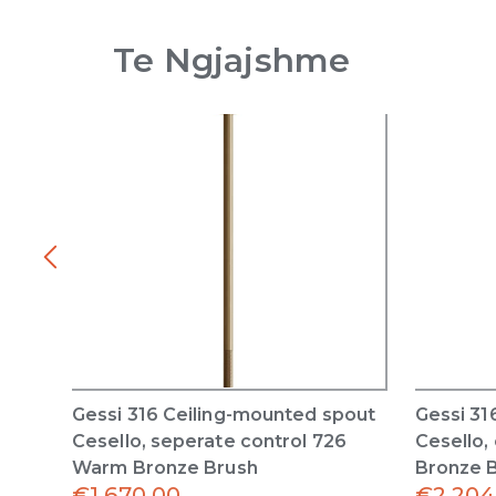
Te Ngjajshme
Gessi 316 Ceiling-mounted spout
Gessi 31
Cesello, seperate control 726
Cesello,
Warm Bronze Brush
Bronze 
€
1,670.00
€
2,204