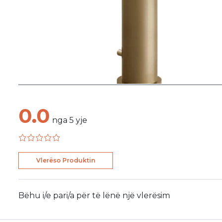
0.0
nga
5
yje
Vlerëso Produktin
Bëhu i/e pari/a për të lënë një vlerësim