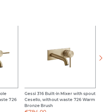
hole
Gessi 316 Built-in Mixer with spout
Gess
aste 726
Cesello, without waste 726 Warm
Cese
Bronze Brush
Bron
€
794.00
€
69