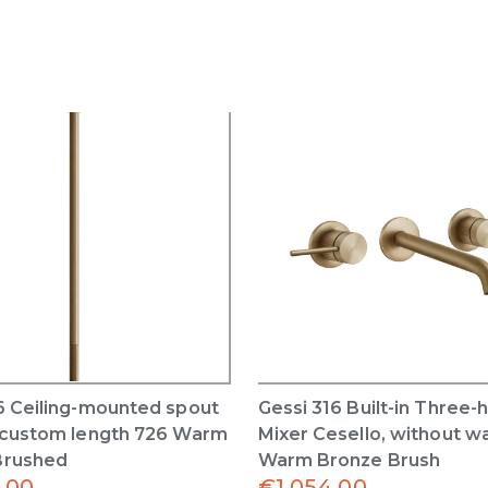
6 Ceiling-mounted spout
Gessi 316 Built-in Three-
 custom length 726 Warm
Mixer Cesello, without w
Brushed
Warm Bronze Brush
.00
€
1,054.00