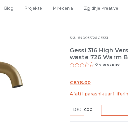
Blog
Projekte
Mirëqenia
Zgjidhje Kreative
SKU:
54003/726
GESSI
Gessi 316 High Ver
waste 726 Warm B
0 vlerësime
€
878.00
Afati i parashikuar i lifer
Gessi
cop
316
High
Version