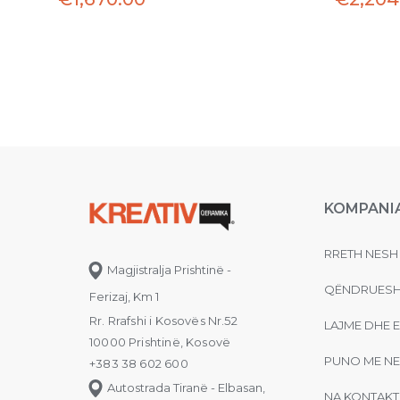
KOMPANI
RRETH NESH
Magjistralja Prishtinë -
QËNDRUESH
Ferizaj, Km 1
Rr. Rrafshi i Kosovës Nr.52
LAJME DHE 
10000 Prishtinë, Kosovë
PUNO ME NE
+383 38 602 600
Autostrada Tiranë - Elbasan,
NA KONTAKT