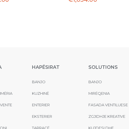
A
HAPËSIRAT
SOLUTIONS
BANJO
BANJO
MËRIA
KUZHINË
MIRËQENIA
EVENTE
ENTERIER
FASADA VENTILUESE
EKSTERIER
ZGJIDHJE KREATIVE
ONI
TARRACË
KUJDESI DHE