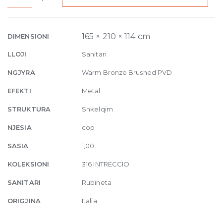
Built-
in
Mixer
165 × 210 × 114 cm
DIMENSIONI
with
LLOJI
Sanitari
spout
Intreccio,
NGJYRA
Warm Bronze Brushed PVD
without
EFEKTI
Metal
waste
726
STRUKTURA
Shkelqim
Warm
NJESIA
cop
Bronze
Bru
SASIA
1,00
quantity
KOLEKSIONI
316 INTRECCIO
SANITARI
Rubineta
ORIGJINA
Italia