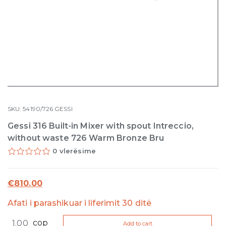
SKU:
54190/726
GESSI
Gessi 316 Built-in Mixer with spout Intreccio,
without waste 726 Warm Bronze Bru
0 vlerësime
€
810.00
Afati i parashikuar i liferimit 30 ditë
Gessi
cop
Add to cart
316