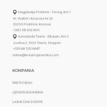
Magjistralja Prishtinë - Ferizaj, Km 1
Rr. Rrafshi i Kosovës Nr.52
10000 Prishtinë, Kosovë
+383 38 602 600
Autostrada Tiranë - Elbasan, Km 2
Godina 2, 1003 Tiranë, Shqipëri
+355 68 353 6687
online@kreativqeramika.com
KOMPANIA
RRETH NESH
QËNDRUESHMËRIA
LAJME DHE EVENTE