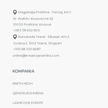
Magjistralja Prishtinë - Ferizaj, Km 1
Rr. Rrafshi i Kosovës Nr.52
10000 Prishtinë, Kosovë
+383 38 602 600
Autostrada Tiranë - Elbasan, Km 2
Godina 2, 1003 Tiranë, Shqipëri
+355 68 353 6687
online@kreativqeramika.com
KOMPANIA
RRETH NESH
QËNDRUESHMËRIA
LAJME DHE EVENTE