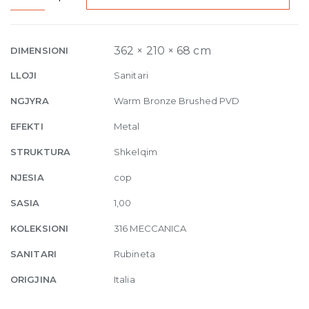
Built-
in
Three-
362 × 210 × 68 cm
DIMENSIONI
hole
LLOJI
Sanitari
Mixer
Meccanica,
NGJYRA
Warm Bronze Brushed PVD
without
EFEKTI
Metal
waste
726
STRUKTURA
Shkelqim
Warm
NJESIA
cop
Bronze
Bru
SASIA
1,00
quantity
KOLEKSIONI
316 MECCANICA
SANITARI
Rubineta
ORIGJINA
Italia