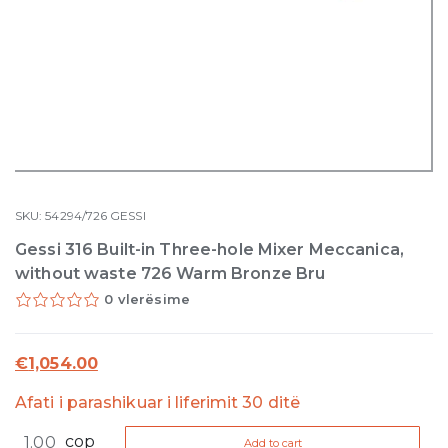
SKU:
54294/726
GESSI
Gessi 316 Built-in Three-hole Mixer Meccanica,
without waste 726 Warm Bronze Bru
0 vlerësime
€
1,054.00
Afati i parashikuar i liferimit 30 ditë
Gessi
cop
Add to cart
316