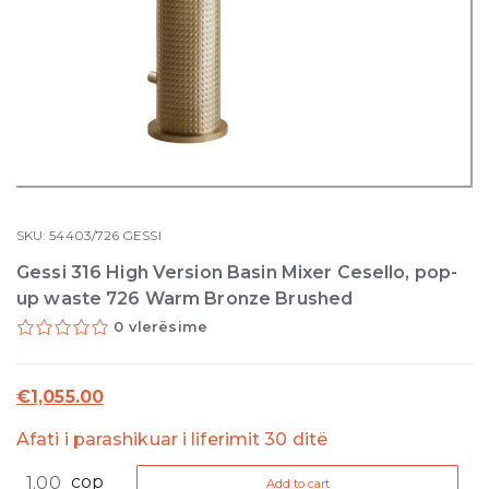
SKU:
54403/726
GESSI
Gessi 316 High Version Basin Mixer Cesello, pop-
up waste 726 Warm Bronze Brushed
0 vlerësime
€
1,055.00
Afati i parashikuar i liferimit 30 ditë
Gessi
cop
Add to cart
316