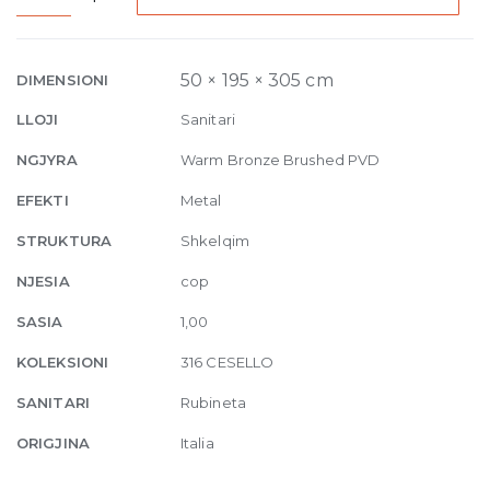
High
Version
Basin
50 × 195 × 305 cm
DIMENSIONI
Mixer
LLOJI
Sanitari
Cesello,
pop-
NGJYRA
Warm Bronze Brushed PVD
up
EFEKTI
Metal
waste
726
STRUKTURA
Shkelqim
Warm
NJESIA
cop
Bronze
Brushed
SASIA
1,00
quantity
KOLEKSIONI
316 CESELLO
SANITARI
Rubineta
ORIGJINA
Italia