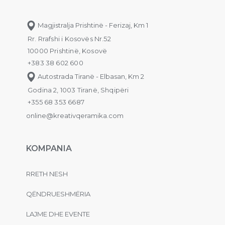
Magjistralja Prishtinë - Ferizaj, Km 1
Rr. Rrafshi i Kosovës Nr.52
10000 Prishtinë, Kosovë
+383 38 602 600
Autostrada Tiranë - Elbasan, Km 2
Godina 2, 1003 Tiranë, Shqipëri
+355 68 353 6687
online@kreativqeramika.com
KOMPANIA
RRETH NESH
QËNDRUESHMËRIA
LAJME DHE EVENTE