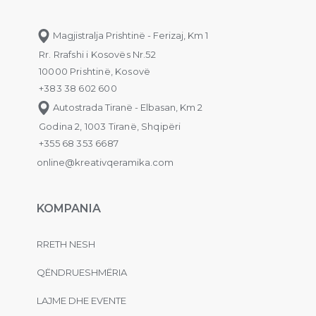
Magjistralja Prishtinë - Ferizaj, Km 1
Rr. Rrafshi i Kosovës Nr.52
10000 Prishtinë, Kosovë
+383 38 602 600
Autostrada Tiranë - Elbasan, Km 2
Godina 2, 1003 Tiranë, Shqipëri
+355 68 353 6687
online@kreativqeramika.com
KOMPANIA
RRETH NESH
QËNDRUESHMËRIA
LAJME DHE EVENTE