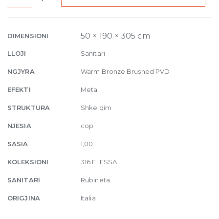
High
Version
Basin
50 × 190 × 305 cm
DIMENSIONI
Mixer
LLOJI
Sanitari
Flessa,
without
NGJYRA
Warm Bronze Brushed PVD
waste
EFEKTI
Metal
726
Warm
STRUKTURA
Shkelqim
Bronze
NJESIA
cop
Brushed
quantity
SASIA
1,00
KOLEKSIONI
316 FLESSA
SANITARI
Rubineta
ORIGJINA
Italia