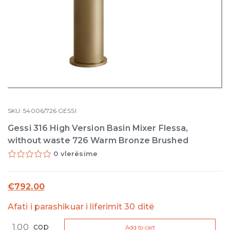
SKU:
54006/726
GESSI
Gessi 316 High Version Basin Mixer Flessa,
without waste 726 Warm Bronze Brushed
0 vlerësime
€
792.00
Afati i parashikuar i liferimit 30 ditë
Gessi
cop
Add to cart
316