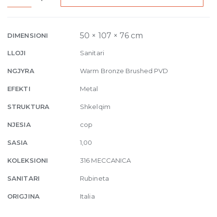
Counter
seperate
control
50 × 107 × 76 cm
DIMENSIONI
Meccanica
LLOJI
Sanitari
726
Warm
NGJYRA
Warm Bronze Brushed PVD
Bronze
EFEKTI
Metal
Brushed
PVD
STRUKTURA
Shkelqim
quantity
NJESIA
cop
SASIA
1,00
KOLEKSIONI
316 MECCANICA
SANITARI
Rubineta
ORIGJINA
Italia