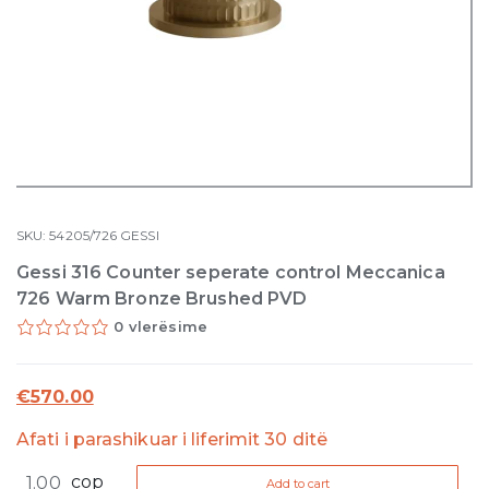
SKU:
54205/726
GESSI
Gessi 316 Counter seperate control Meccanica
726 Warm Bronze Brushed PVD
0 vlerësime
€
570.00
Afati i parashikuar i liferimit 30 ditë
Gessi
cop
Add to cart
316