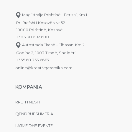
Magjistralja Prishtinë - Ferizaj, Km 1
Rr. Rrafshi i Kosovës Nr.52
10000 Prishtinë, Kosovë
+383 38 602 600
Autostrada Tiranë - Elbasan, Km 2
Godina 2, 1003 Tiranë, Shqipëri
+355 68 353 6687
online@kreativqeramika.com
KOMPANIA
RRETH NESH
QËNDRUESHMËRIA
LAJME DHE EVENTE