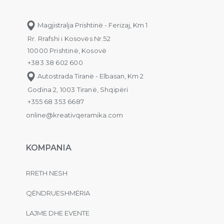
Magjistralja Prishtinë - Ferizaj, Km 1
Rr. Rrafshi i Kosovës Nr.52
10000 Prishtinë, Kosovë
+383 38 602 600
Autostrada Tiranë - Elbasan, Km 2
Godina 2, 1003 Tiranë, Shqipëri
+355 68 353 6687
online@kreativqeramika.com
KOMPANIA
RRETH NESH
QËNDRUESHMËRIA
LAJME DHE EVENTE