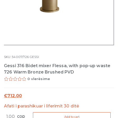
SKU:
54007/726
GESSI
Gessi 316 Bidet mixer Flessa, with pop-up waste
726 Warm Bronze Brushed PVD
0 vlerësime
€
712.00
Afati i parashikuar i liferimit 30 ditë
Gessi
cop
Add to cart
316