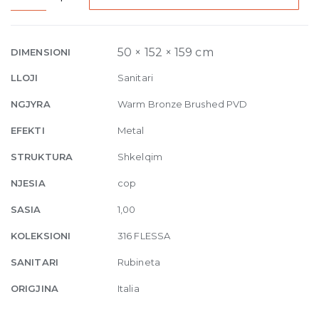
Bidet
mixer
Flessa,
50 × 152 × 159 cm
DIMENSIONI
with
LLOJI
Sanitari
pop-
up
NGJYRA
Warm Bronze Brushed PVD
waste
EFEKTI
Metal
726
Warm
STRUKTURA
Shkelqim
Bronze
NJESIA
cop
Brushed
PVD
SASIA
1,00
quantity
KOLEKSIONI
316 FLESSA
SANITARI
Rubineta
ORIGJINA
Italia