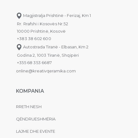
Magjistralja Prishtinë - Ferizaj, Km 1
Rr. Rrafshi i Kosovës Nr.52
10000 Prishtinë, Kosovë
+383 38 602 600
Autostrada Tiranë - Elbasan, Km 2
Godina 2, 1003 Tiranë, Shqipëri
+355 68 353 6687
online@kreativqeramika.com
KOMPANIA
RRETH NESH
QËNDRUESHMËRIA
LAJME DHE EVENTE