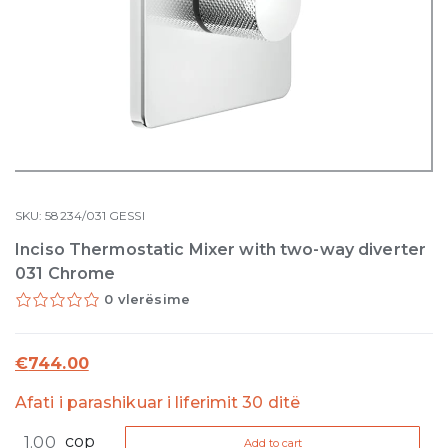
SKU:
58234/031
GESSI
Inciso Thermostatic Mixer with two-way diverter
031 Chrome
0 vlerësime
€
744.00
Afati i parashikuar i liferimit 30 ditë
Inciso
cop
Add to cart
Thermostatic