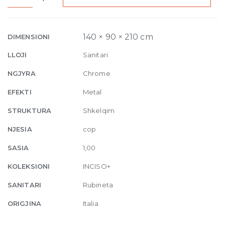
Mixer
with
two-
140 × 90 × 210 cm
DIMENSIONI
way
LLOJI
Sanitari
diverter
031
NGJYRA
Chrome
Chrome
EFEKTI
Metal
quantity
STRUKTURA
Shkelqim
NJESIA
cop
SASIA
1,00
KOLEKSIONI
INCISO+
SANITARI
Rubineta
ORIGJINA
Italia