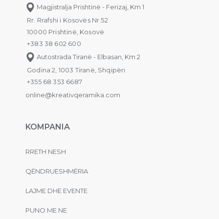
Magjistralja Prishtinë - Ferizaj, Km 1
Rr. Rrafshi i Kosovës Nr.52
10000 Prishtinë, Kosovë
+383 38 602 600
Autostrada Tiranë - Elbasan, Km 2
Godina 2, 1003 Tiranë, Shqipëri
+355 68 353 6687
online@kreativqeramika.com
KOMPANIA
RRETH NESH
QËNDRUESHMËRIA
LAJME DHE EVENTE
PUNO ME NE