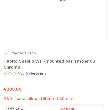
SKU:
70488/031
GESSI
Habito Cesello Wall-mounted basin mixer 031
Chrome
0 vlerësime
€
398.00
Afati i parashikuar i liferimit 30 ditë
Habito
cop
Add to cart
Cesello