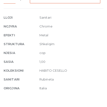
Wall-
mounted
basin
LLOJI
Sanitari
mixer
NGJYRA
Chrome
031
Chrome
EFEKTI
Metal
quantity
STRUKTURA
Shkelqim
NJESIA
cop
SASIA
1,00
KOLEKSIONI
HABITO CESELLO
SANITARI
Rubineta
ORIGJINA
Italia