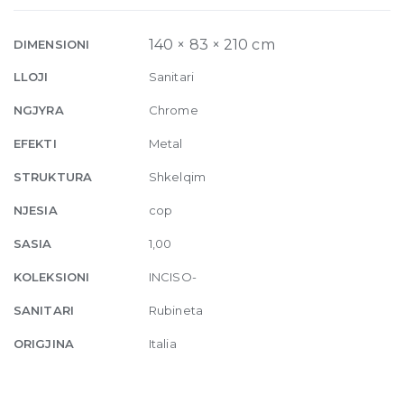
one-
way
140 × 83 × 210 cm
DIMENSIONI
diverter
LLOJI
Sanitari
031
Chrome
NGJYRA
Chrome
quantity
EFEKTI
Metal
STRUKTURA
Shkelqim
NJESIA
cop
SASIA
1,00
KOLEKSIONI
INCISO-
SANITARI
Rubineta
ORIGJINA
Italia