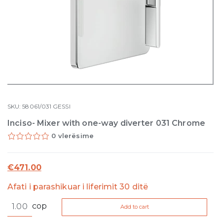
SKU:
58061/031
GESSI
Inciso- Mixer with one-way diverter 031 Chrome
0 vlerësime
€
471.00
Afati i parashikuar i liferimit 30 ditë
Inciso-
cop
Add to cart
Mixer
with