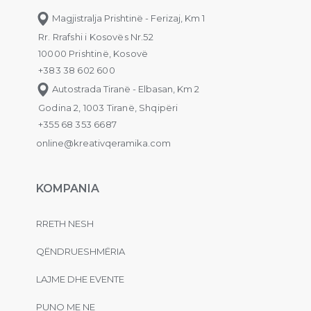
Magjistralja Prishtinë - Ferizaj, Km 1
Rr. Rrafshi i Kosovës Nr.52
10000 Prishtinë, Kosovë
+383 38 602 600
Autostrada Tiranë - Elbasan, Km 2
Godina 2, 1003 Tiranë, Shqipëri
+355 68 353 6687
online@kreativqeramika.com
KOMPANIA
RRETH NESH
QËNDRUESHMËRIA
LAJME DHE EVENTE
PUNO ME NE