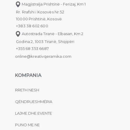
Magjistralja Prishtinë - Ferizaj, Km 1
Rr. Rrafshi i Kosovës Nr.52
10000 Prishtinë, Kosovë
+383 38 602 600
Autostrada Tiranë - Elbasan, Km 2
Godina 2, 1003 Tiranë, Shqipëri
+355 68 353 6687
online@kreativqeramika.com
KOMPANIA
RRETH NESH
QËNDRUESHMËRIA
LAJME DHE EVENTE
PUNO ME NE