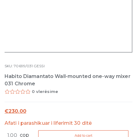
SKU:
70699/031
GESSI
Habito Diamantato Wall-mounted one-way mixer
031 Chrome
0 vlerësime
€
230.00
Afati i parashikuar i liferimit 30 ditë
Habito
cop
Add to cart
Diamantato