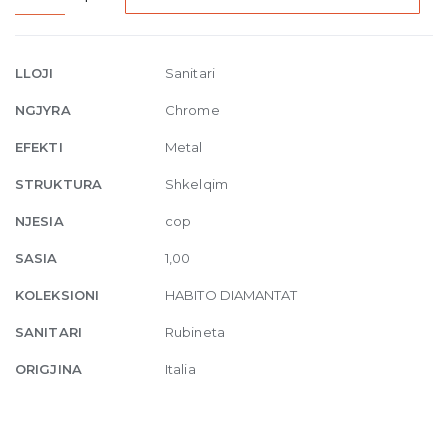
Wall-
mounted
one-
LLOJI
Sanitari
way
NGJYRA
Chrome
mixer
031
EFEKTI
Metal
Chrome
STRUKTURA
Shkelqim
quantity
NJESIA
cop
SASIA
1,00
KOLEKSIONI
HABITO DIAMANTAT
SANITARI
Rubineta
ORIGJINA
Italia