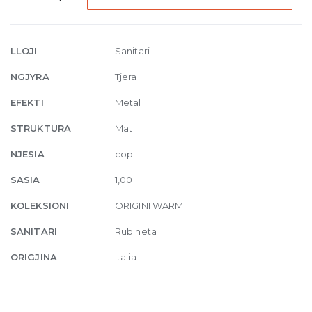
Three-
holes
medium
LLOJI
Sanitari
basin
NGJYRA
Tjera
mixer
without
EFEKTI
Metal
waste
STRUKTURA
Mat
845
Dark
NJESIA
cop
Bronze
SASIA
1,00
quantity
KOLEKSIONI
ORIGINI WARM
SANITARI
Rubineta
ORIGJINA
Italia