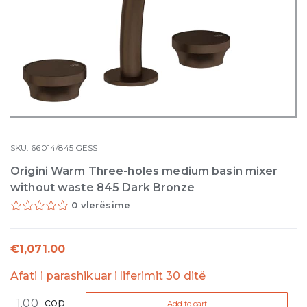
SKU:
66014/845
GESSI
Origini Warm Three-holes medium basin mixer
without waste 845 Dark Bronze
0 vlerësime
€
1,071.00
Afati i parashikuar i liferimit 30 ditë
Origini
cop
Add to cart
Warm