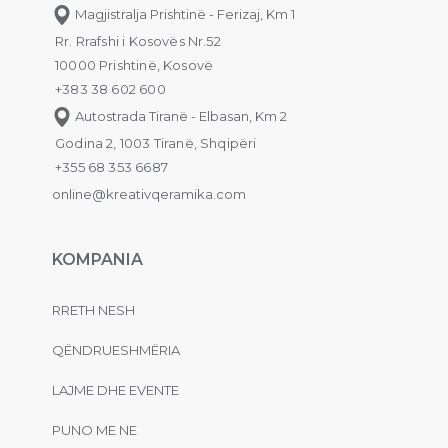
Magjistralja Prishtinë - Ferizaj, Km 1
Rr. Rrafshi i Kosovës Nr.52
10000 Prishtinë, Kosovë
+383 38 602 600
Autostrada Tiranë - Elbasan, Km 2
Godina 2, 1003 Tiranë, Shqipëri
+355 68 353 6687
online@kreativqeramika.com
KOMPANIA
RRETH NESH
QËNDRUESHMËRIA
LAJME DHE EVENTE
PUNO ME NE