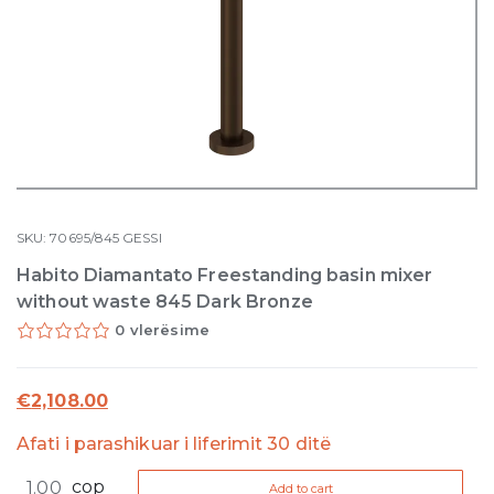
SKU:
70695/845
GESSI
Habito Diamantato Freestanding basin mixer
without waste 845 Dark Bronze
0 vlerësime
€
2,108.00
Afati i parashikuar i liferimit 30 ditë
Habito
cop
Add to cart
Diamantato