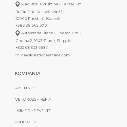
Magjistralja Prishtinë - Ferizaj, Km 1
Rr. Rrafshi i Kosovës Nr.52
10000 Prishtinë, Kosovë
+383 38 602 600
Autostrada Tiranë - Elbasan, Km 2
Godina 2, 1003 Tiranë, Shqipëri
+355 68 353 6687
online@kreativqeramika.com
KOMPANIA
RRETH NESH
QËNDRUESHMËRIA
LAJME DHE EVENTE
PUNO ME NE