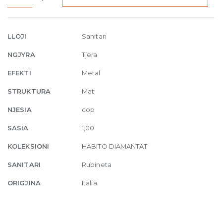
Freestanding
basin
mixer
LLOJI
Sanitari
without
NGJYRA
Tjera
waste
845
EFEKTI
Metal
Dark
STRUKTURA
Mat
Bronze
quantity
NJESIA
cop
SASIA
1,00
KOLEKSIONI
HABITO DIAMANTAT
SANITARI
Rubineta
ORIGJINA
Italia