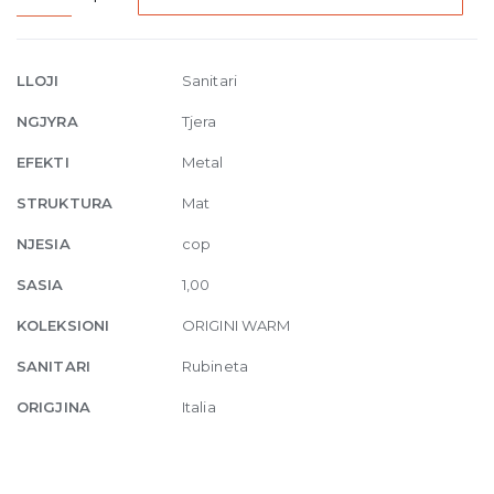
Bidet
mixer
with
LLOJI
Sanitari
connecting
NGJYRA
Tjera
flexibles
275
EFEKTI
Metal
Matte
STRUKTURA
Mat
Cipria
quantity
NJESIA
cop
SASIA
1,00
KOLEKSIONI
ORIGINI WARM
SANITARI
Rubineta
ORIGJINA
Italia