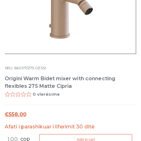
SKU:
66007/275
GESSI
Origini Warm Bidet mixer with connecting
flexibles 275 Matte Cipria
0 vlerësime
€
558.00
Afati i parashikuar i liferimit 30 ditë
Origini
cop
Add to cart
Warm