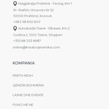
Magjistralja Prishtinë - Ferizaj, Km 1
Rr. Rrafshi i Kosovës Nr.52
10000 Prishtinë, Kosovë
+383 38 602 600
Autostrada Tiranë - Elbasan, Km 2
Godina 2, 1003 Tiranë, Shqipëri
+355 68 353 6687
online@kreativqeramika.com
KOMPANIA
RRETH NESH
QËNDRUESHMËRIA
LAJME DHE EVENTE
PUNO ME NE