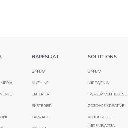
A
HAPËSIRAT
SOLUTIONS
BANJO
BANJO
MËRIA
KUZHINË
MIRËQENIA
EVENTE
ENTERIER
FASADA VENTILUESE
EKSTERIER
ZGJIDHJE KREATIVE
ONI
TARRACË
KUJDESI DHE
MIRËMBAJTJA