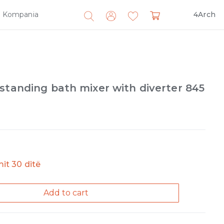
Kompania
4Arch
Search
for:
standing bath mixer with diverter 845
imit 30 ditë
Add to cart