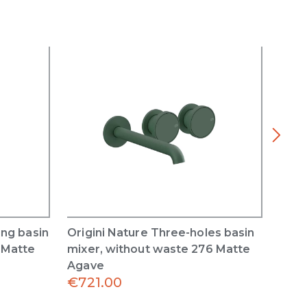
ing basin
Origini Nature Three-holes basin
Orig
 Matte
mixer, without waste 276 Matte
basi
Agave
Matt
€
721.00
€
50