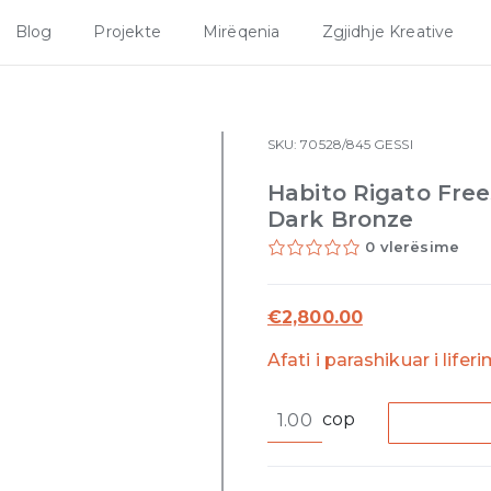
Blog
Projekte
Mirëqenia
Zgjidhje Kreative
SKU:
70528/845
GESSI
Habito Rigato Free
Dark Bronze
0 vlerësime
€
2,800.00
Afati i parashikuar i lifer
Habito
cop
Rigato
Freestanding
bath