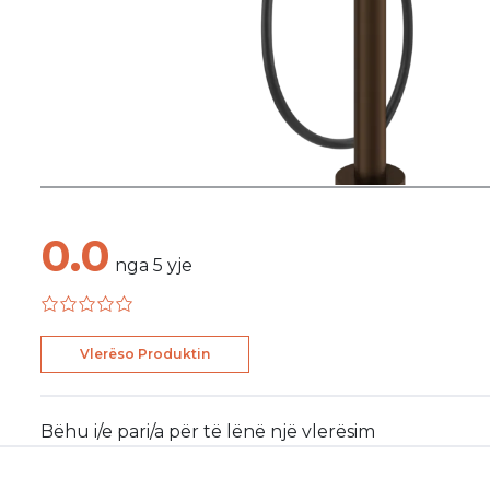
0.0
nga
5
yje
Vlerëso Produktin
Bëhu i/e pari/a për të lënë një vlerësim