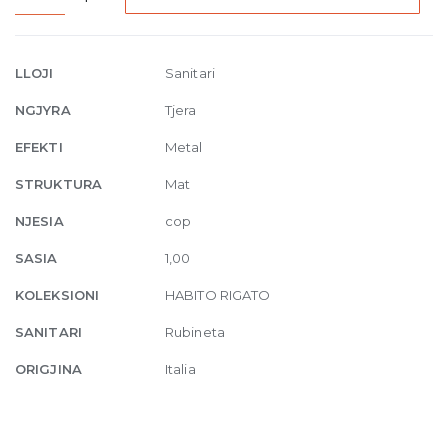
Medium
Basin
mixer
LLOJI
Sanitari
with
NGJYRA
Tjera
waste
845
EFEKTI
Metal
Dark
STRUKTURA
Mat
Bronze
quantity
NJESIA
cop
SASIA
1,00
KOLEKSIONI
HABITO RIGATO
SANITARI
Rubineta
ORIGJINA
Italia