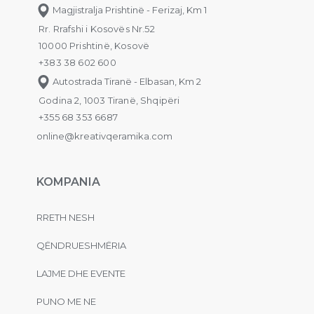
Magjistralja Prishtinë - Ferizaj, Km 1
Rr. Rrafshi i Kosovës Nr.52
10000 Prishtinë, Kosovë
+383 38 602 600
Autostrada Tiranë - Elbasan, Km 2
Godina 2, 1003 Tiranë, Shqipëri
+355 68 353 6687
online@kreativqeramika.com
KOMPANIA
RRETH NESH
QËNDRUESHMËRIA
LAJME DHE EVENTE
PUNO ME NE