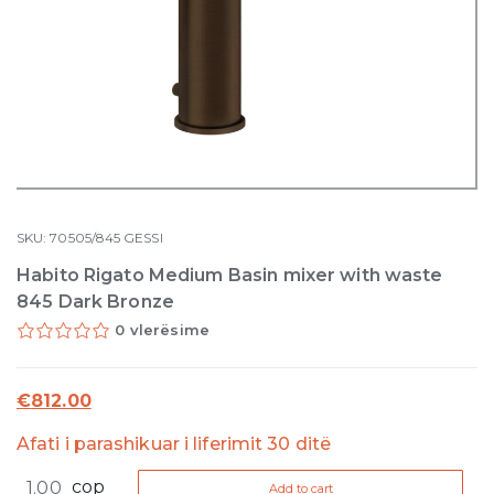
SKU:
70505/845
GESSI
Habito Rigato Medium Basin mixer with waste
845 Dark Bronze
0 vlerësime
€
812.00
Afati i parashikuar i liferimit 30 ditë
Habito
cop
Add to cart
Rigato