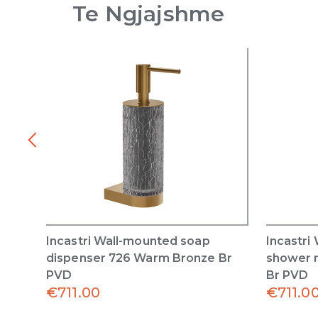
Te Ngjajshme
Incastri Wall-mounted soap
Incastri
dispenser 726 Warm Bronze Br
shower 
PVD
Br PVD
€
711.00
€
711.0