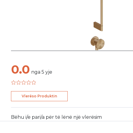
0.0
nga
5
yje
Vlerëso Produktin
Bëhu i/e pari/a për të lënë një vlerësim