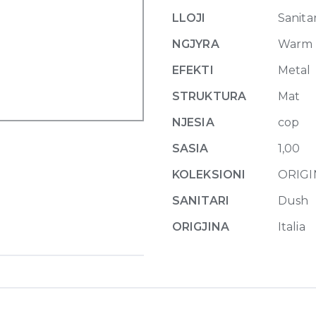
with
LLOJI
Sanitar
water
outlet
NGJYRA
Warm 
726
EFEKTI
Metal
Warm
Bronze
STRUKTURA
Mat
Br
NJESIA
cop
PVD
quantity
SASIA
1,00
KOLEKSIONI
ORIGI
SANITARI
Dush
ORIGJINA
Italia