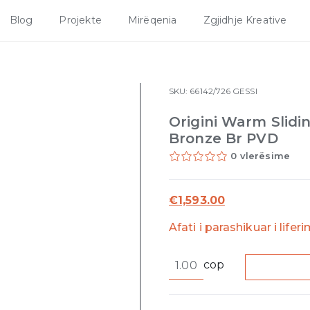
Blog
Projekte
Mirëqenia
Zgjidhje Kreative
SKU:
66142/726
GESSI
Origini Warm Slidi
Bronze Br PVD
0 vlerësime
€
1,593.00
Afati i parashikuar i lifer
Origini
cop
Warm
Sliding
rail