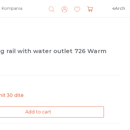
Kompania
4Arch
Search
for:
ng rail with water outlet 726 Warm
imit 30 ditë
Add to cart