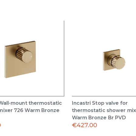
 Wall-mount thermostatic
Incastri Stop valve for
mixer 726 Warm Bronze
thermostatic shower mix
Warm Bronze Br PVD
0
€
427.00