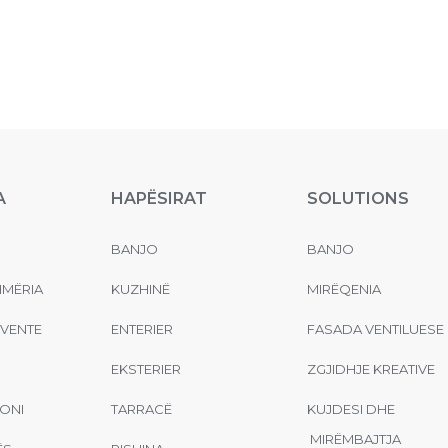
A
HAPËSIRAT
SOLUTIONS
BANJO
BANJO
MËRIA
KUZHINË
MIRËQENIA
EVENTE
ENTERIER
FASADA VENTILUESE
EKSTERIER
ZGJIDHJE KREATIVE
ONI
TARRACË
KUJDESI DHE
MIRËMBAJTJA