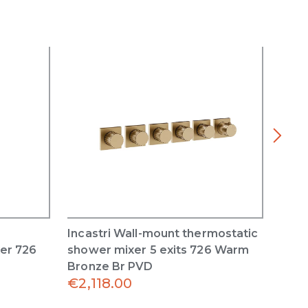
Incastri Wall-mount thermostatic
Inca
er 726
shower mixer 5 exits 726 Warm
show
Bronze Br PVD
Bron
€
2,118.00
€
1,