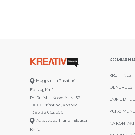
KOMPANI
RRETH NESH
Magjistralja Prishtinë -
QËNDRUESH
Ferizaj, Km 1
Rr. Rrafshi i Kosovës Nr.52
LAJME DHE 
10000 Prishtinë, Kosovë
PUNO ME NE
+383 38 602 600
Autostrada Tiranë - Elbasan,
NA KONTAKT
Km 2